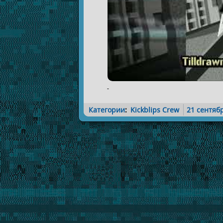
-
Категории
:
Kickblips Crew
21 сентяб