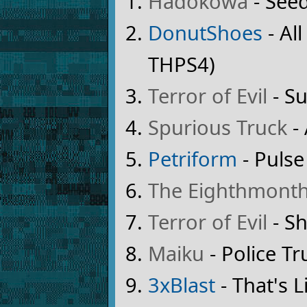
Hadokowa
- Seed
DonutShoes
- Al
THPS4)
Terror of Evil
- S
Spurious Truck
-
Petriform
- Puls
The Eighthmont
Terror of Evil
- S
Maiku
- Police T
3xBlast
- That's 