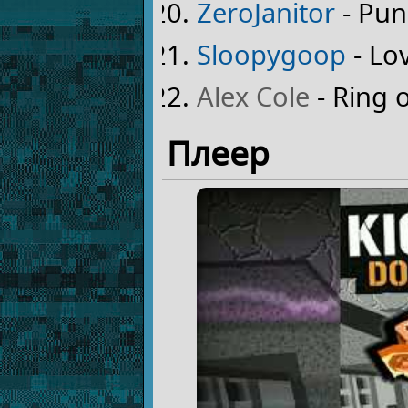
ZeroJanitor
- Pun
Sloopygoop
- Lo
Alex Cole
- Ring 
Плеер