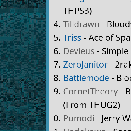
THPS3)
Tilldrawn
- Blood
Triss
- Ace of Sp
Devieus
- Simple
ZeroJanitor
- 2ra
Battlemode
- Blo
CornetTheory
- B
(From THUG2)
Pumodi
- Jerry 