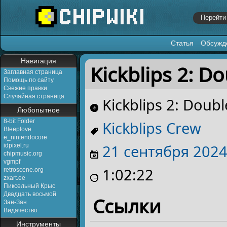
Статья
Обсужд
Перейти к:
навигация
,
поиск
Навигация
Kickblips 2: Do
Заглавная страница
Помощь по сайту
Свежие правки
Случайная страница
Kickblips 2: Doubl
Любопытное
8-bit Folder
Kickblips Crew
Bleeplove
e_nintendocore
21 сентября
202
idpixel.ru
chipmusic.org
vgmpf
1:02:22
retroscene.org
zxart.ee
Пиксельный Крыс
Двадцать восьмой
Ссылки
Зан-Зан
Видачество
Инструменты