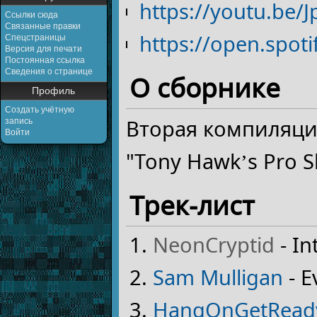
https://youtu.be/
Ссылки сюда
Связанные правки
https://open.sp
Спецстраницы
Версия для печати
Постоянная ссылка
Сведения о странице
О сборнике
Профиль
Создать учётную
Вторая компиляци
запись
Войти
"Tony Hawk’s Pro S
Трек-лист
NeonCryptid
- In
Sam Mulligan
- E
HangOnGetRead