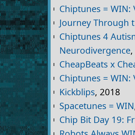
Chiptunes = WIN:
Journey Through t
Chiptunes 4 Autis
Neurodivergence
,
CheapBeats x Che
Chiptunes = WIN:
Kickblips
, 2018
Spacetunes = WIN
Chip Bit Day 19: F
Robots Always WI