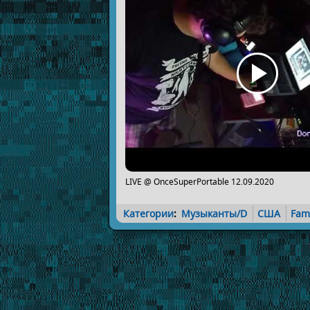
LIVE @ OnceSuperPortable 12.09.2020
Категории
:
Музыканты/D
США
Fam