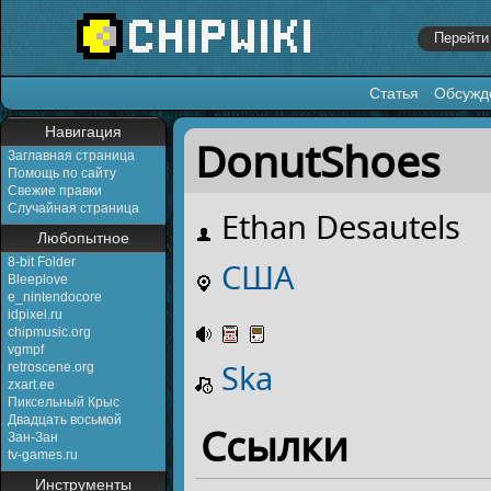
Статья
Обсужд
Перейти к:
навигация
,
поиск
Навигация
DonutShoes
Заглавная страница
Помощь по сайту
Свежие правки
Случайная страница
Ethan Desautels
Любопытное
8-bit Folder
США
Bleeplove
e_nintendocore
idpixel.ru
chipmusic.org
vgmpf
Ska
retroscene.org
zxart.ee
Пиксельный Крыс
Двадцать восьмой
Ссылки
Зан-Зан
tv-games.ru
Инструменты