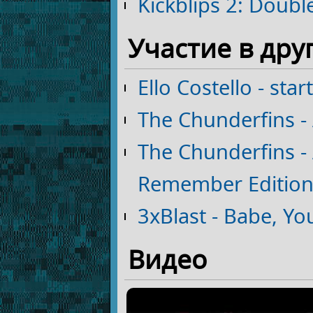
Kickblips 2: Double
Участие в дру
Ello Costello - st
The Chunderfins 
The Chunderfins -
Remember Editio
3xBlast - Babe, Yo
Видео