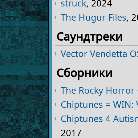
struck
, 2024
The Hugur Files
, 
Саундтреки
Vector Vendetta O
Сборники
The Rocky Horror
Chiptunes = WIN:
Chiptunes 4 Autis
2017