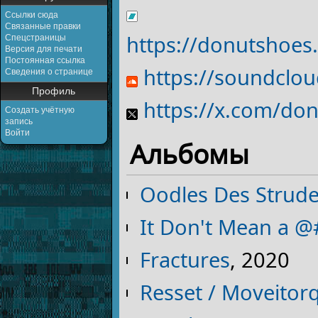
Ссылки сюда
Связанные правки
https://donutshoe
Спецстраницы
Версия для печати
Постоянная ссылка
https://soundclo
Сведения о странице
Профиль
https://x.com/do
Создать учётную
запись
Войти
Альбомы
Oodles Des Strude
It Don't Mean a @#
Fractures
, 2020
Resset / Moveitorq