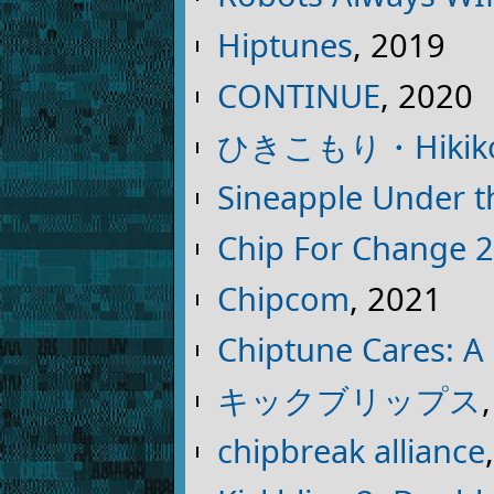
Hiptunes
, 2019
CONTINUE
, 2020
ひきこもり・Hikiko
Sineapple Under t
Chip For Change 
Chipcom
, 2021
Chiptune Cares: A 
キックブリップス
chipbreak alliance