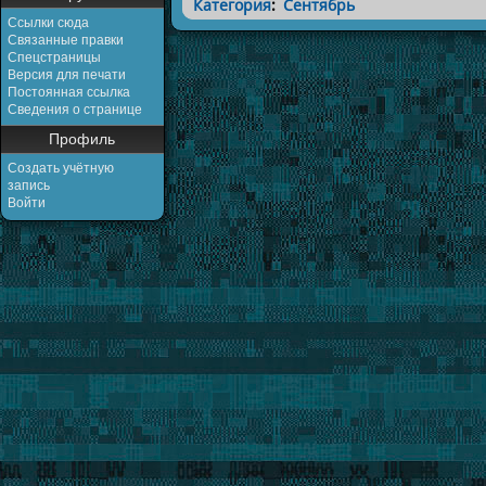
Категория
:
Сентябрь
Ссылки сюда
Связанные правки
Спецстраницы
Версия для печати
Постоянная ссылка
Сведения о странице
Профиль
Создать учётную
запись
Войти