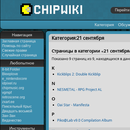
Категория
Обсу
Перейти к:
навигация
,
поиск
Навигация
Категория:21 сентября
Заглавная страница
Помощь по сайту
Страницы в категории «21 сентября
Свежие правки
Случайная страница
Показано 9 страниц из 9, находящихся в дан
Любопытное
K
8-bit Folder
Kickblips 2: Double Kickblip
Bleeplove
e_nintendocore
N
idpixel.ru
chipmusic.org
NESMETAL - RPG Project AL
vgmpf
retroscene.org
O
zxart.ee
Oai Star - Manifesta
Пиксельный Крыс
Двадцать восьмой
P
Зан-Зан
Piko@Lab v9.0 Compilation Album
Видачество
Инструменты