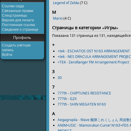
Legend of Zelda
‎
(7 С)
Ссылки сюда
Связанные правки
M
Спецстраницы
Mario
‎
(4 С)
Версия для печати
Постоянная ссылка
Страницы в категории «Игры»
Сведения о странице
Показана 131 страница из 131, находящейся
Профиль
+
Создать учётную
запись
+tek - ESCHATOS OST N163 ARRANGEMENT 
Войти
+tek - NES DRACULA ARRANGEMENT PROJE
+TEK - ZeroRanger FM Arrangement Project
3
30
7
777th - CHIPTUNES RESISTANCE
777th - G2X
777th - SHIN MEGATEN N163
A
Aegagropila - Wave 艦隊これくしょん 
ANIM•USIC - Mamorukun Curse! N163+FD
PROJECT