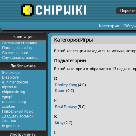
Категория
Обсу
Перейти к:
навигация
,
поиск
Навигация
Категория:Игры
Заглавная страница
Помощь по сайту
В этой коллекции находится та музыка, кот
Свежие правки
Случайная страница
Подкатегории
Любопытное
В этой категории отображается 13 подкатег
8-bit Folder
Bleeplove
D
e_nintendocore
Donkey Kong
‎
(4 С)
idpixel.ru
Doom
‎
(9 С)
chipmusic.org
vgmpf
F
retroscene.org
Final Fantasy
‎
(5 С)
zxart.ee
Пиксельный Крыс
K
Двадцать восьмой
Зан-Зан
Kirby
‎
(2 С)
tv-games.ru
L
Инструменты