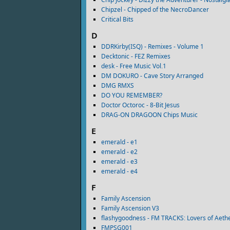
Chipzel - Chipped of the NecroDancer
Critical Bits
D
DDRKirby(ISQ) - Remixes - Volume 1
Decktonic - FEZ Remixes
desk - Free Music Vol.1
DM DOKURO - Cave Story Arranged
DMG RMXS
DO YOU REMEMBER?
Doctor Octoroc - 8-Bit Jesus
DRAG-ON DRAGOON Chips Music
E
emerald - e1
emerald - e2
emerald - e3
emerald - e​4
F
Family Ascension
Family Ascension V3
flashygoodness - FM TRACKS: Lovers of Aeth
FMPSG001