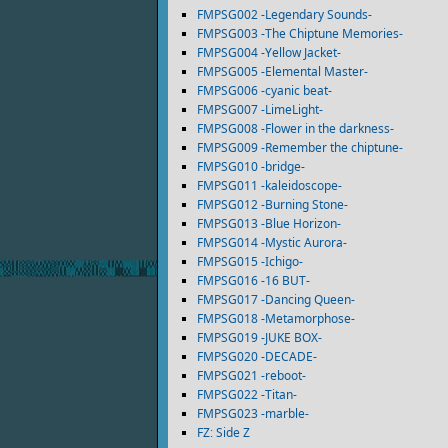
FMPSG002 -Legendary Sounds-
FMPSG003 -The Chiptune Memories-
FMPSG004 -Yellow Jacket-
FMPSG005 -Elemental Master-
FMPSG006 -cyanic beat-
FMPSG007 -LimeLight-
FMPSG008 -Flower in the darkness-
FMPSG009 -Remember the chiptune-
FMPSG010 -bridge-
FMPSG011 -kaleidoscope-
FMPSG012 -Burning Stone-
FMPSG013 -Blue Horizon-
FMPSG014 -Mystic Aurora-
FMPSG015 -Ichigo-
FMPSG016 -16 BUT-
FMPSG017 -Dancing Queen-
FMPSG018 -Metamorphose-
FMPSG019 -JUKE BOX-
FMPSG020 -DECADE-
FMPSG021 -reboot-
FMPSG022 -Titan-
FMPSG023 -marble-
FZ: Side Z