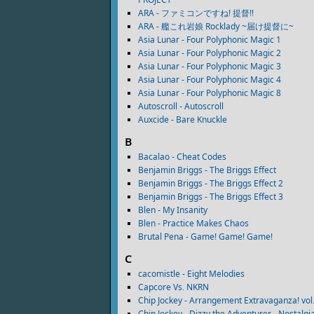
ARA - ファミコンですね! 提督!!
ARA - 艦これ岩娘 Rocklady ~届け提督に~
Asia Lunar - Four Polyphonic Magic 1
Asia Lunar - Four Polyphonic Magic 2
Asia Lunar - Four Polyphonic Magic 3
Asia Lunar - Four Polyphonic Magic 4
Asia Lunar - Four Polyphonic Magic 8
Autoscroll - Autoscroll
Auxcide - Bare Knuckle
B
Bacalao - Cheat Codes
Benjamin Briggs - The Briggs Effect
Benjamin Briggs - The Briggs Effect 2
Benjamin Briggs - The Briggs Effect 3
Blen - My Insanity
Blen - Practice Makes Chaos
Brutal Pena - Game! Game! Game!
C
cacomistle - Eight Melodies
Capcore Vs. NKRN
Chip Jockey - Arrangement Extravaganza! vol
Chip Jockey - Dizzy the Adventurer - Nostalg