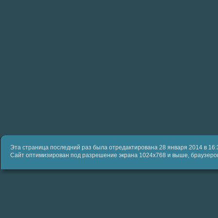
Эта страница последний раз была отредактирована 28 января 2014 в 16:
Сайт оптимизирован под разрешение экрана 1024x768 и выше, браузеров IE