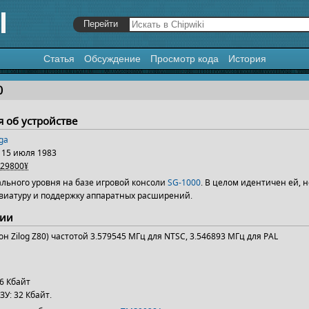
Статья
Обсуждение
Просмотр кода
История
я
,
поиск
0
 об устройстве
ga
15 июля 1983
29800¥
льного уровня на базе игровой консоли
SG-1000
. В целом идентичен ей, 
виатуру и поддержку аппаратных расширений.
ции
н Zilog Z80) частотой 3.579545 МГц для NTSC, 3.546893 МГц для PAL
6 Кбайт
У: 32 Кбайт.