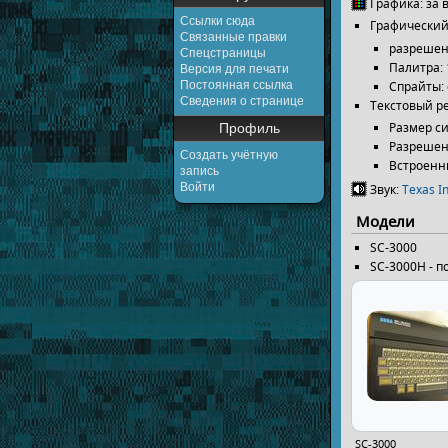
Графика: за 
Ссылки сюда
Графический
Связанные правки
разрешен
Спецстраницы
Палитра:
Версия для печати
Спрайты: 
Постоянная ссылка
Сведения о странице
Текстовый р
Размер с
Профиль
Разрешени
Создать учётную
Встроенн
запись
Войти
Звук:
Texas I
Модели
SC-3000
SC-3000H - 
SC-3000