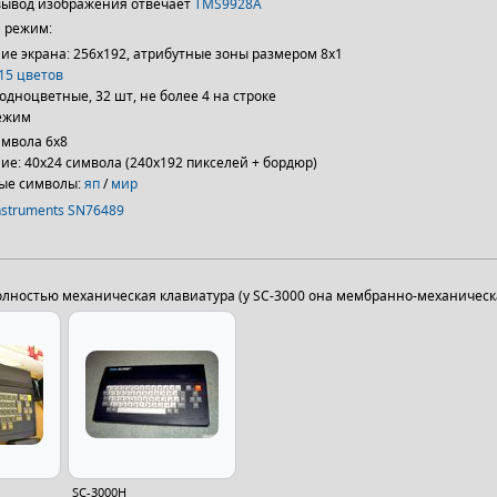
вывод изображения отвечает
TMS9928A
 режим:
ие экрана: 256х192, атрибутные зоны размером 8х1
15 цветов
одноцветные, 32 шт, не более 4 на строке
ежим
имвола 6х8
е: 40х24 символа (240х192 пикселей + бордюр)
ые символы:
яп
/
мир
nstruments SN76489
полностью механическая клавиатура (у SC-3000 она мембранно-механическ
SC-3000H