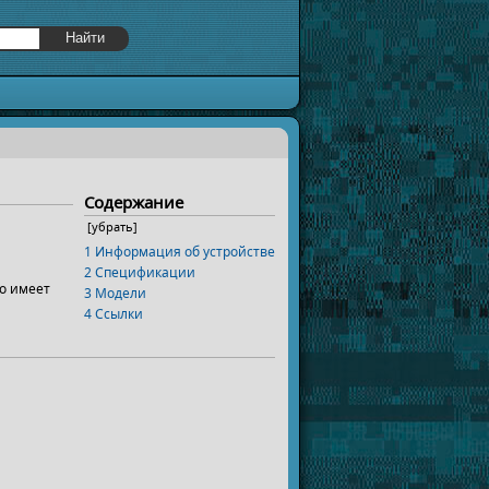
Содержание
[
убрать
]
1
Информация об устройстве
2
Спецификации
но имеет
3
Модели
4
Ссылки