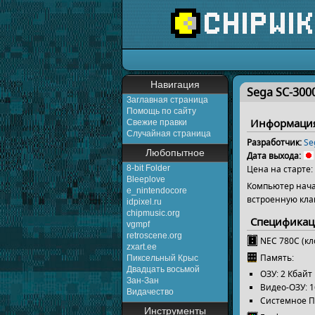
Перейти к:
навигаци
Навигация
Sega SC-300
Заглавная страница
Помощь по сайту
Информация
Свежие правки
Случайная страница
Разработчик:
Se
Любопытное
Дата выхода:
8-bit Folder
Цена на старте:
Bleeplove
Компьютер нача
e_nintendocore
встроенную кла
idpixel.ru
chipmusic.org
Специфика
vgmpf
retroscene.org
NEC 780C (кло
zxart.ee
Память:
Пиксельный Крыс
Двадцать восьмой
ОЗУ: 2 Кбайт
Зан-Зан
Видео-ОЗУ: 1
Видачество
Системное ПЗ
Инструменты