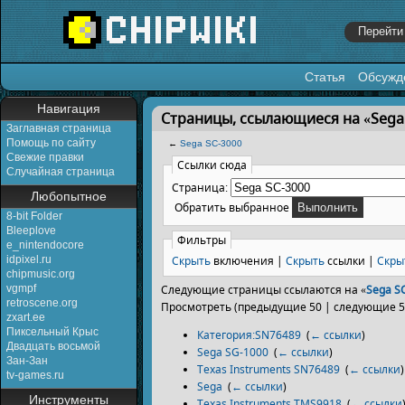
Статья
Обсужд
Перейти к:
навигация
,
поиск
Навигация
Страницы, ссылающиеся на «Sega
Заглавная страница
Помощь по сайту
←
Sega SC-3000
Свежие правки
Ссылки сюда
Случайная страница
Страница:
Любопытное
Обратить выбранное
8-bit Folder
Bleeplove
Фильтры
e_nintendocore
Скрыть
включения |
Скрыть
ссылки |
Скры
idpixel.ru
chipmusic.org
vgmpf
Следующие страницы ссылаются на «
Sega S
retroscene.org
Просмотреть (предыдущие 50 | следующие 50
zxart.ee
Пиксельный Крыс
Категория:SN76489
‎
(
← ссылки
)
Двадцать восьмой
Sega SG-1000
‎
(
← ссылки
)
Зан-Зан
Texas Instruments SN76489
‎
(
← ссылки
)
tv-games.ru
Sega
‎
(
← ссылки
)
Инструменты
Texas Instruments TMS9918
‎
(
← ссылки