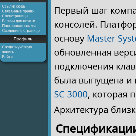
Ссылки сюда
Первый шаг компа
Связанные правки
Спецстраницы
консолей. Платфор
Версия для печати
Постоянная ссылка
Сведения о странице
основу
Master Sys
Профиль
Создать учётную
обновленная верси
запись
Войти
подключения клав
была выпущена и в
SC-3000
, которая 
Архитектура близк
Спецификаци