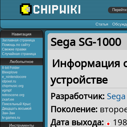
Статья
Обсужд
Перейти к:
навигация
,
поиск
Навигация
Sega SG-1000
Заглавная страница
Помощь по сайту
Свежие правки
Случайная страница
Информация 
Любопытное
8-bit Folder
Bleeplove
устройстве
e_nintendocore
idpixel.ru
chipmusic.org
vgmpf
Разработчик:
Sega
retroscene.org
zxart.ee
Пиксельный Крыс
Поколение:
второ
Двадцать восьмой
Зан-Зан
tv-games.ru
Дата выхода:
198
Инструменты