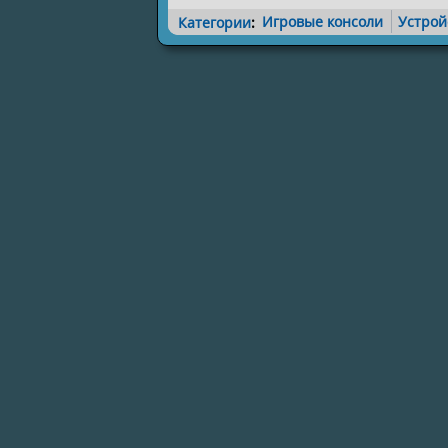
Категории
:
Игровые консоли
Устрой