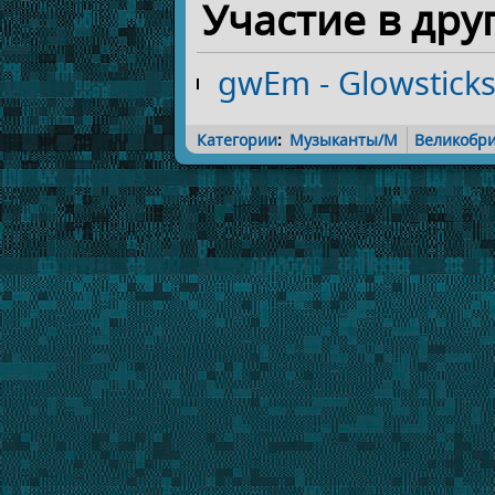
Участие в дру
gwEm - Glowsticks
Категории
:
Музыканты/M
Великобр