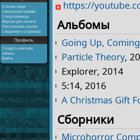
https://youtube.
Ссылки сюда
Связанные правки
Спецстраницы
Альбомы
Версия для печати
Постоянная ссылка
Сведения о странице
Going Up, Comin
Профиль
Создать учётную
Particle Theory
, 2
запись
Войти
Explorer, 2014
5:14, 2016
A Christmas Gift 
Сборники
Microhorror Compi