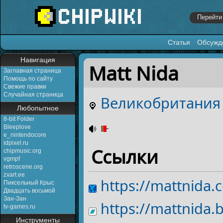
Статья
Обсужд
Перейти к:
навигация
,
поиск
Навигация
Matt Nida
Заглавная страница
Помощь по сайту
Свежие правки
Случайная страница
Великобритания
Любопытное
8-bit Folder
Bleeplove
e_nintendocore
idpixel.ru
Ссылки
chipmusic.org
vgmpf
retroscene.org
zxart.ee
https://mattnida.
Пиксельный Крыс
Двадцать восьмой
Зан-Зан
https://mattnida
tv-games.ru
Инструменты