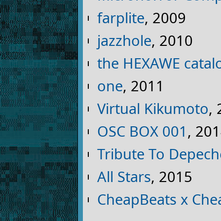
farplite
, 2009
jazzhole
, 2010
the HEXAWE catal
one
, 2011
Virtual Kikumoto
,
OSC BOX 001
, 20
Tribute To Depech
All Stars
, 2015
CheapBeats x Che