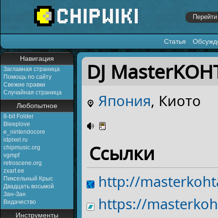
Статья
Обсужд
Перейти к:
навигация
,
поиск
Навигация
DJ MasterKOH
Заглавная страница
Помощь по сайту
Свежие правки
Случайная страница
Япония
, Киото
Любопытное
8-bit Folder
Bleeplove
e_nintendocore
idpixel.ru
Ссылки
chipmusic.org
vgmpf
retroscene.org
zxart.ee
http://masterkoh
Пиксельный Крыс
Двадцать восьмой
Зан-Зан
https://masterko
Видачество
Инструменты