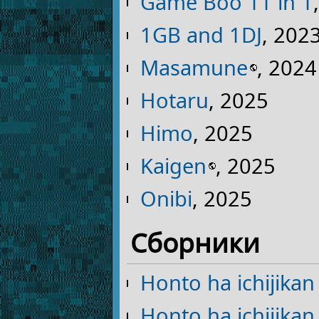
Game Boo 11 in 1
1GB and 1DJ
, 202
Masamune
, 2024
Hotaru
, 2025
Himo
, 2025
Kaigen
, 2025
Onibi
, 2025
Сборники
Honto ha ichijikan i
Honto ha ichijikan i