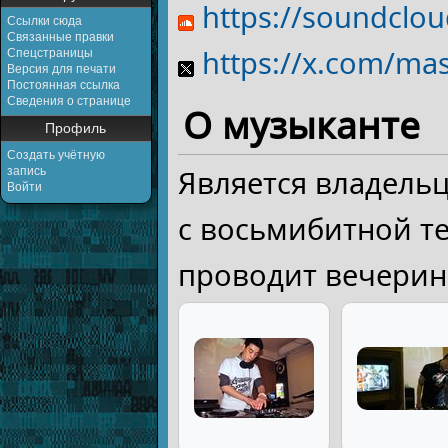
https://soundclo
Ссылки сюда
Связанные правки
https://x.com/ma
Спецстраницы
Версия для печати
Постоянная ссылка
Сведения о странице
О музыканте
Профиль
Создать учётную
Является владельц
запись
Войти
с восьмибитной тем
проводит вечери