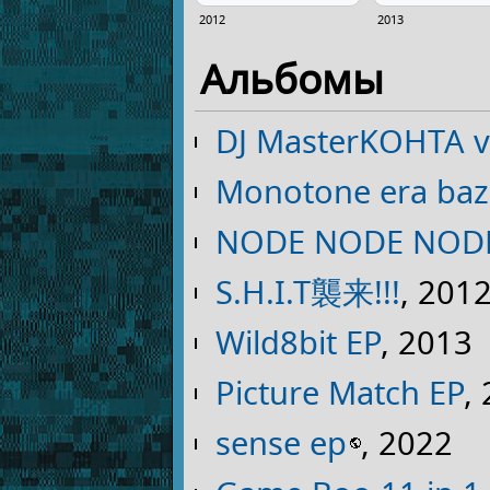
2012
2013
Альбомы
DJ MasterKOHTA vs
Monotone era baz
NODE NODE NOD
S.H.I.T襲来!!!
, 201
Wild8bit EP
, 2013
Picture Match EP
,
sense ep
, 2022