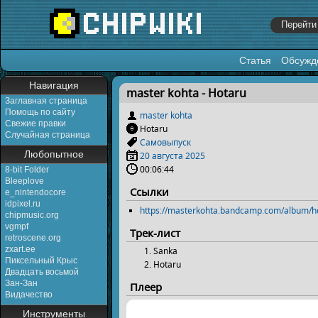
Статья
Обсужд
Перейти к:
навигация
,
поиск
Навигация
master kohta - Hotaru
Заглавная страница
Помощь по сайту
master kohta
Свежие правки
Hotaru
Случайная страница
Самовыпуск
Любопытное
20 августа
2025
00:06:44
8-bit Folder
Bleeplove
Ссылки
e_nintendocore
idpixel.ru
https://masterkohta.bandcamp.com/album/h
chipmusic.org
vgmpf
Трек-лист
retroscene.org
zxart.ee
Sanka
Пиксельный Крыс
Hotaru
Двадцать восьмой
Зан-Зан
Плеер
Видачество
Инструменты