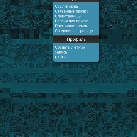
Ссылки сюда
Связанные правки
Спецстраницы
Версия для печати
Постоянная ссылка
Сведения о странице
Профиль
Создать учётную
запись
Войти