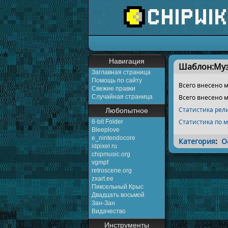
Перейти к:
навигаци
Навигация
Шаблон:Муз
Заглавная страница
Помощь по сайту
Всего внесено 
Свежие правки
Случайная страница
Всего внесено 
Статистика рел
Любопытное
Статистика по 
8-bit Folder
Bleeplove
e_nintendocore
Категория
:
О
idpixel.ru
chipmusic.org
vgmpf
retroscene.org
zxart.ee
Пиксельный Крыс
Двадцать восьмой
Зан-Зан
Видачество
Инструменты