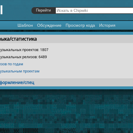
Шаблон
Обсуждение
Просмотр кода
История
я
,
поиск
ыка/статистика
музыкальных проектов: 1807
музыкальных релизов: 6489
изов по годам
музыкальным проектам
формление/спец