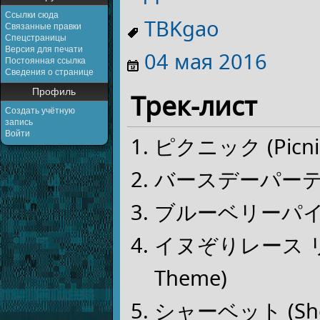
Ссылки сюда
TBKgao
Связанные правки
Спецстраницы
Версия для печати
04 мая
2016
Постоянная ссылка
Сведения о странице
Профиль
Трек-лист
Создать учётную
запись
Войти
ピクニック (Picni
バースデーパーティ (B
ブルーベリーパイ (Bl
イヌぞりレース リプレ
Theme)
シャーベット (She