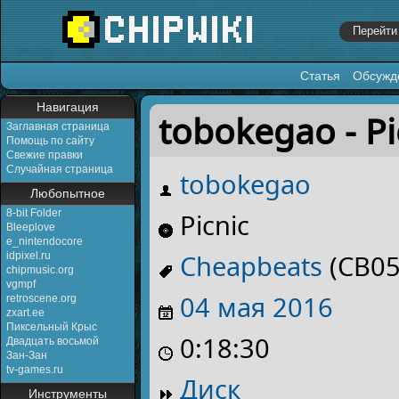
Статья
Обсужд
Перейти к:
навигация
,
поиск
Навигация
tobokegao - Pi
Заглавная страница
Помощь по сайту
Свежие правки
Случайная страница
tobokegao
Любопытное
8-bit Folder
Picnic
Bleeplove
e_nintendocore
Cheapbeats
(CB05
idpixel.ru
chipmusic.org
vgmpf
04 мая
2016
retroscene.org
zxart.ee
Пиксельный Крыс
0:18:30
Двадцать восьмой
Зан-Зан
tv-games.ru
Диск
Инструменты