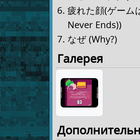
疲れた顔(ゲームは終わら
Never Ends))
なぜ (Why?)
Галерея
Дополнитель