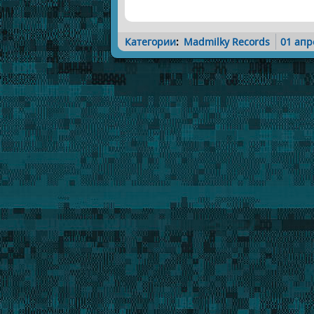
Категории
:
Madmilky Records
01 апр