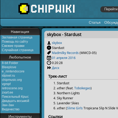
Статья
Обсужд
Перейти к:
навигация
,
поиск
Навигация
skybox - Stardust
Заглавная страница
Помощь по сайту
skybox
Свежие правки
Stardust
Случайная страница
Madmilky Records
(MMCD-05)
Любопытное
01 апреля
2016
0:20:28
8-bit Folder
Bleeplove
Диск
e_nintendocore
Трек-лист
idpixel.ru
chipmusic.org
Stardust
vgmpf
æther (feat.
Tobokegao
)
retroscene.org
zxart.ee
Northern Lights
Пиксельный Крыс
Sky Runner
Двадцать восьмой
Lavender Skies
Зан-Зан
æther (
Slime Girls
Tropicana Slip N Slide V
Видачество
Ссылки
Инструменты