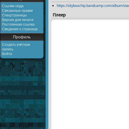
https://skyboxchip.bandcamp.com/album/sta
Ссылки сюда
Связанные правки
Плеер
Спецстраницы
Версия для печати
Постоянная ссылка
Сведения о странице
Профиль
Создать учётную
запись
Войти