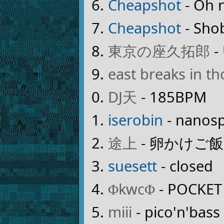
Cheapshot
- Oh 
Cheapshot
- Sho
東京の座久拓郎
- 
east breaks in t
DJ天
- 185BPM
iserobin
- nanos
途上
- 卵かけご飯
suesett
- closed
ΦkwcΦ
- POCKET
miii
- pico'n'bass