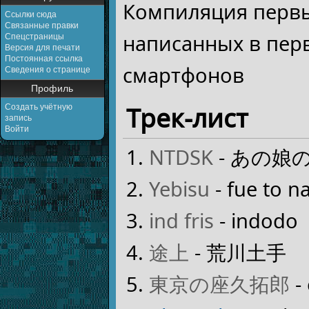
Компиляция первы
Ссылки сюда
Связанные правки
написанных в пер
Спецстраницы
Версия для печати
Постоянная ссылка
смартфонов
Сведения о странице
Профиль
Трек-лист
Создать учётную
запись
Войти
NTDSK
- あの娘
Yebisu
- fue to n
ind fris
- indodo
途上
- 荒川土手
東京の座久拓郎
-