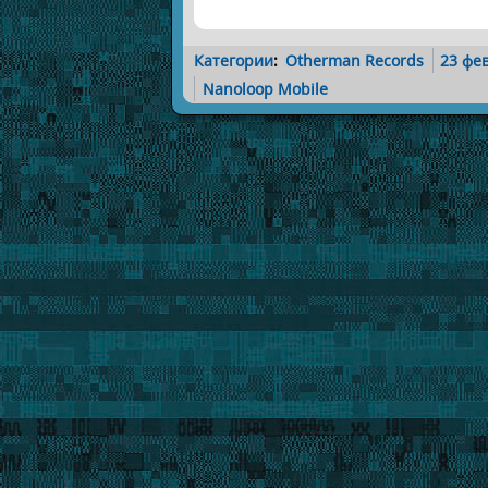
Категории
:
Otherman Records
23 фе
Nanoloop Mobile