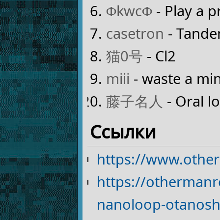
ΦkwcΦ
- Play a 
casetron
- Tandem
猫0号
- Cl2
miii
- waste a mi
藤子名人
- Oral l
Ссылки
https://www.othe
https://otherman
nanoloop-otanosh