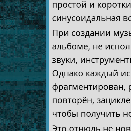
простой и коротки
синусоидальная во
При создании муз
альбоме, не испо
звуки, инструмент
Однако каждый ис
фрагментирован, р
повторён, зацикле
чтобы получить н
Это отнюдь не но