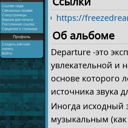
Ссылки
Ссылки сюда
Связанные правки
https://freezedr
Спецстраницы
Версия для печати
Постоянная ссылка
Сведения о странице
Об альбоме
Профиль
Создать учётную
Departure -это эк
запись
Войти
увлекательной и 
основе которого 
источника звука д
Иногда исходный з
музыкальным (как в