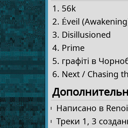
56k
Éveil (Awakening
Disillusioned
Prime
графіті в Чорноби
Next / Chasing t
Дополнитель
Написано в Renoi
Треки 1, 3 созда