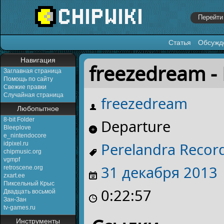
Статья
Обсужд
Перейти к:
навигация
,
поиск
Навигация
freezedream -
Заглавная страница
Помощь по сайту
Свежие правки
Случайная страница
freezedream
Любопытное
8-bit Folder
Departure
Bleeplove
e_nintendocore
Perelandra Recor
idpixel.ru
chipmusic.org
vgmpf
31 декабря
2013
retroscene.org
zxart.ee
Пиксельный Крыс
0:22:57
Двадцать восьмой
Зан-Зан
tv-games.ru
Инструменты