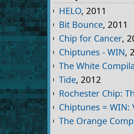
HELO
, 2011
Bit Bounce
, 2011
Chip for Cancer
, 
Chiptunes - WIN
, 
The White Compila
Tide
, 2012
Rochester Chip: T
Chiptunes = WIN:
The Orange Compi