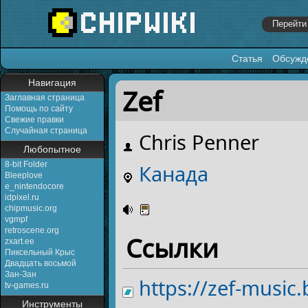
Статья
Обсужд
Перейти к:
навигация
,
поиск
Навигация
Zef
Заглавная страница
Помощь по сайту
Свежие правки
Случайная страница
Chris Penner
Любопытное
8-bit Folder
Канада
Bleeplove
e_nintendocore
idpixel.ru
chipmusic.org
vgmpf
retroscene.org
Ссылки
zxart.ee
Пиксельный Крыс
Двадцать восьмой
Зан-Зан
https://zef-musi
tv-games.ru
Инструменты