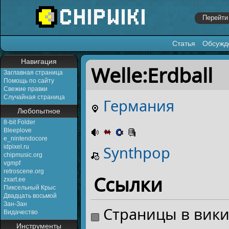
Статья
Обсужд
Перейти к:
навигация
,
поиск
Навигация
Welle:Erdball
Заглавная страница
Помощь по сайту
Свежие правки
Случайная страница
Германия
Любопытное
8-bit Folder
Bleeplove
e_nintendocore
Synthpop
idpixel.ru
chipmusic.org
vgmpf
retroscene.org
Ссылки
zxart.ee
Пиксельный Крыс
Двадцать восьмой
Зан-Зан
Страницы в вик
Видачество
Инструменты