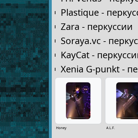
Plastique - перку
Zara - перкуссии
Soraya.vc - перку
KayCat - перкусс
Xenia G-punkt - п
Honey
A.L.F.