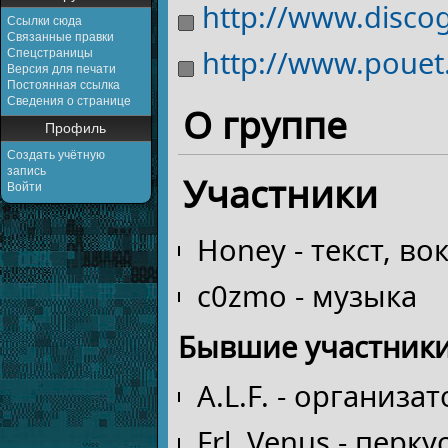
http://www.discog
Ссылки сюда
Связанные правки
http://www.pouet
Спецстраницы
Версия для печати
Постоянная ссылка
Сведения о странице
О группе
Профиль
Создать учётную
запись
Участники
Войти
Honey - текст, во
c0zmo - музыка
Бывшие участник
A.L.F. - организа
Frl. Venus - перк