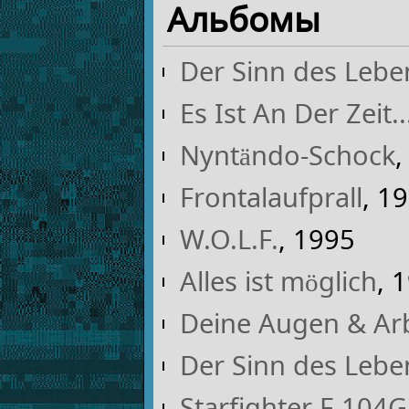
Альбомы
Der Sinn des Leb
Es Ist An Der Zeit..
Nyntändo-Schock
,
Frontalaufprall
, 1
W.O.L.F.
, 1995
Alles ist möglich
, 
Deine Augen & Arbe
Der Sinn des Lebe
Starfighter F-104G