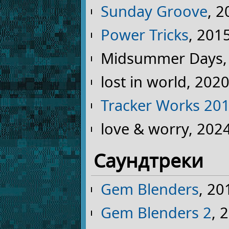
Sunday Groove
, 
Power Tricks
, 201
Midsummer Days,
lost in world, 202
Tracker Works 2014
love & worry, 202
Саундтреки
Gem Blenders
, 20
Gem Blenders 2
, 