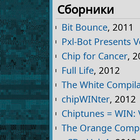
Сборники
Bit Bounce
, 2011
Pxl-Bot Presents V
Chip for Cancer
, 
Full Life
, 2012
The White Compila
chipWINter
, 2012
Chiptunes = WIN:
The Orange Compi