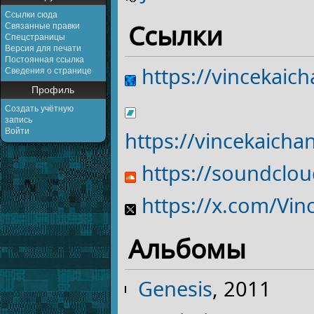
Ссылки сюда
Ссылки
Связанные правки
Спецстраницы
Версия для печати
Постоянная ссылка
https://vincekaic
Сведения о странице
Профиль
Создать учётную
запись
Войти
https://vincekaich
https://soundclo
https://x.com/Vin
Альбомы
Genesis
, 2011