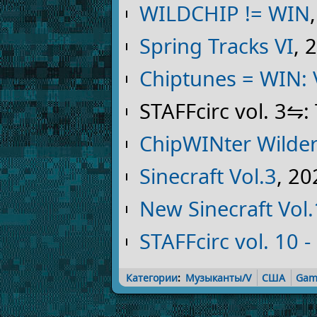
WILDCHIP != WIN
Spring Tracks VI
, 
Chiptunes = WIN:
STAFFcirc vol. 3⇋
ChipWINter Wilde
Sinecraft Vol.3
, 20
New Sinecraft Vol.
STAFFcirc vol. 10 -
Категории
:
Музыканты/V
США
Gam