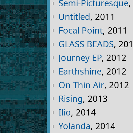
Semi-Picturesque
,
Untitled
, 2011
Focal Point
, 2011
GLASS BEADS
, 20
Journey EP
, 2012
Earthshine
, 2012
On Thin Air
, 2012
Rising
, 2013
Ilio
, 2014
Yolanda
, 2014