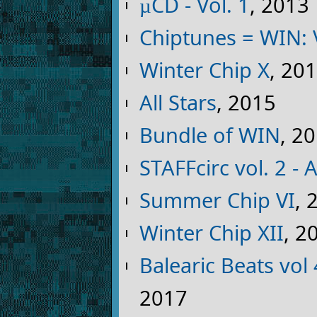
µCD - Vol. 1
, 2013
Chiptunes = WIN:
Winter Chip X
, 20
All Stars
, 2015
Bundle of WIN
, 2
STAFFcirc vol. 2 
Summer Chip VI
, 
Winter Chip XII
, 2
Balearic Beats vo
2017