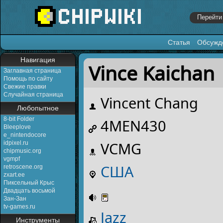
Статья
Обсужд
Перейти к:
навигация
,
поиск
Навигация
Vince Kaichan
Заглавная страница
Помощь по сайту
Свежие правки
Случайная страница
Vincent Chang
Любопытное
8-bit Folder
4MEN430
Bleeplove
e_nintendocore
VCMG
idpixel.ru
chipmusic.org
vgmpf
США
retroscene.org
zxart.ee
Пиксельный Крыс
Двадцать восьмой
Зан-Зан
tv-games.ru
Jazz
Инструменты