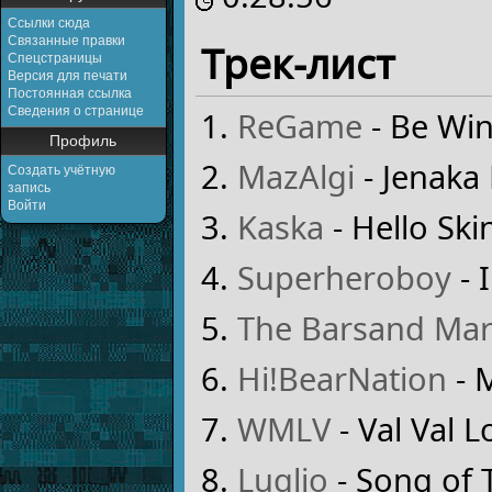
Ссылки сюда
Связанные правки
Трек-лист
Спецстраницы
Версия для печати
Постоянная ссылка
Сведения о странице
ReGame
- Be Win
Профиль
MazAlgi
- Jenaka
Создать учётную
запись
Войти
Kaska
- Hello Ski
Superheroboy
- 
The Barsand Mar
Hi!BearNation
- 
WMLV
- Val Val L
Luglio
- Song of 