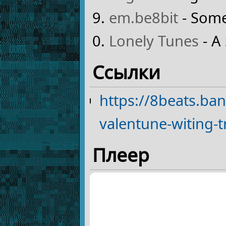
em.be8bit
- Some
Lonely Tunes
- A
Ссылки
https://8beats.b
valentune-witing-t
Плеер