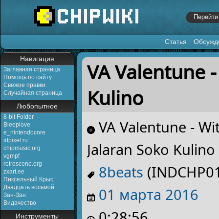
Статья
Обсужд
Перейти к:
навигация
,
поиск
Навигация
VA Valentune -
Заглавная страница
Помощь по сайту
Свежие правки
Kulino
Случайная страница
Любопытное
8-bit Folder
VA Valentune - Wi
Bleeplove
e_nintendocore
idpixel.ru
Jalaran Soko Kulino
chipmusic.org
vgmpf
retroscene.org
8beats
(INDCHP01
zxart.ee
Пиксельный Крыс
Двадцать восьмой
01 марта
2016
Зан-Зан
Видачество
0:28:56
Инструменты