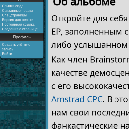
Об альбоме
Ссылки сюда
Связанные правки
Откройте для себя
Спецстраницы
Версия для печати
Постоянная ссылка
ЕР, заполненным 
Сведения о странице
Профиль
либо услышанном
Создать учётную
запись
Войти
Как член Brainstor
качестве демосце
с его высококачес
Amstrad CPC
. В эт
нам свои последн
фанкастические н