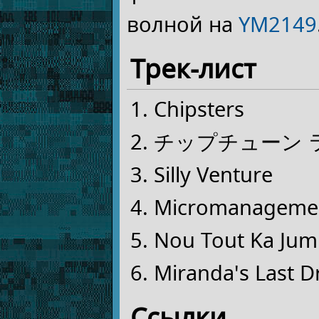
волной на
YM2149
Трек-лист
Chipsters
チップチューン 
Silly Venture
Micromanagemen
Nou Tout Ka Jum
Miranda's Last D
Ссылки