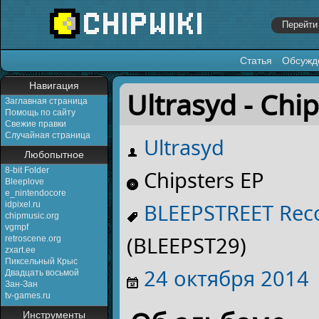
Статья
Обсужд
Перейти к:
навигация
,
поиск
Навигация
Ultrasyd - Chi
Заглавная страница
Помощь по сайту
Свежие правки
Случайная страница
Ultrasyd
Любопытное
8-bit Folder
Chipsters EP
Bleeplove
e_nintendocore
BLEEPSTREET Rec
idpixel.ru
chipmusic.org
vgmpf
(BLEEPST29)
retroscene.org
zxart.ee
Пиксельный Крыс
24 октября
2014
Двадцать восьмой
Зан-Зан
tv-games.ru
Инструменты