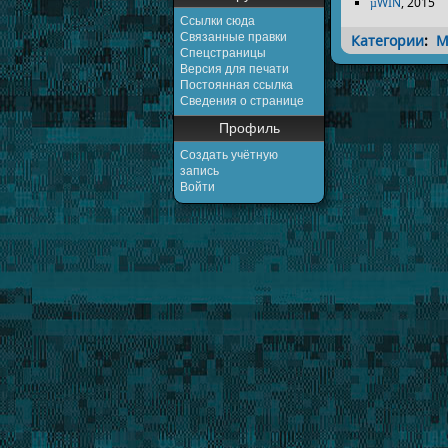
µWIN
, 2015
Ссылки сюда
Связанные правки
Категории
:
М
Спецстраницы
Версия для печати
Постоянная ссылка
Сведения о странице
Профиль
Создать учётную
запись
Войти