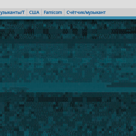
узыканты/T
США
Famicom
Счётчик/музыкант