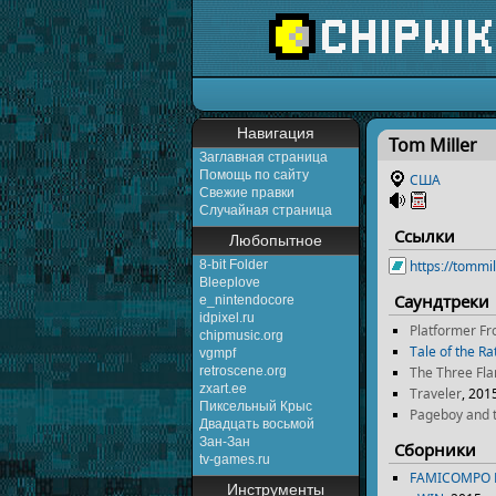
Перейти к:
навигаци
Навигация
Tom Miller
Заглавная страница
Помощь по сайту
США
Свежие правки
Случайная страница
Ссылки
Любопытное
8-bit Folder
https://tomm
Bleeplove
Саундтреки
e_nintendocore
idpixel.ru
Platformer Fr
chipmusic.org
Tale of the Ra
vgmpf
The Three Fl
retroscene.org
zxart.ee
Traveler
, 201
Пиксельный Крыс
Pageboy and 
Двадцать восьмой
Зан-Зан
Сборники
tv-games.ru
FAMICOMPO 
Инструменты