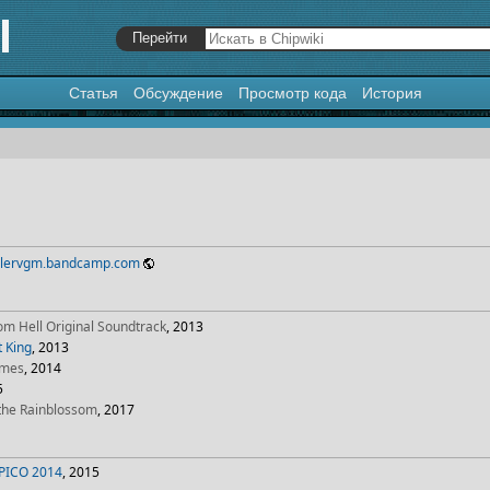
Статья
Обсуждение
Просмотр кода
История
я
,
поиск
illervgm.bandcamp.com
om Hell Original Soundtrack
, 2013
t King
, 2013
ames
, 2014
5
the Rainblossom
, 2017
PICO 2014
, 2015