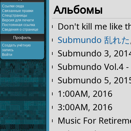
Альбомы
Ссылки сюда
Связанные правки
Спецстраницы
Версия для печати
Don't kill me like t
Постоянная ссылка
Сведения о странице
Submundo 乱れた
Профиль
Создать учётную
Submundo 3, 201
запись
Войти
Submundo Vol.4 - 
Submundo 5, 201
1:00AM, 2016
3:00AM, 2016
Music For Retire