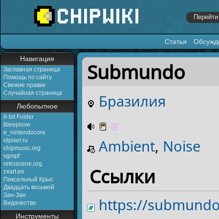
Статья
Обсужд
Перейти к:
навигация
,
поиск
Навигация
Submundo
Заглавная страница
Помощь по сайту
Свежие правки
Случайная страница
Бразилия
Любопытное
8-bit Folder
Bleeplove
e_nintendocore
Ambient
,
Noise
idpixel.ru
chipmusic.org
vgmpf
retroscene.org
Ссылки
zxart.ee
Пиксельный Крыс
Двадцать восьмой
Зан-Зан
https://submund
Видачество
Инструменты