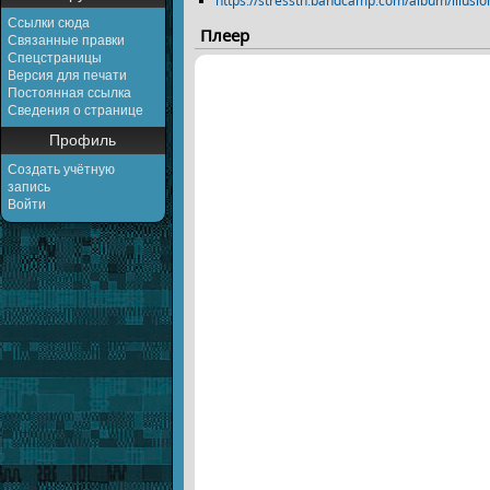
https://stresstn.bandcamp.com/album/illusion
Ссылки сюда
Плеер
Связанные правки
Спецстраницы
Версия для печати
Постоянная ссылка
Сведения о странице
Профиль
Создать учётную
запись
Войти