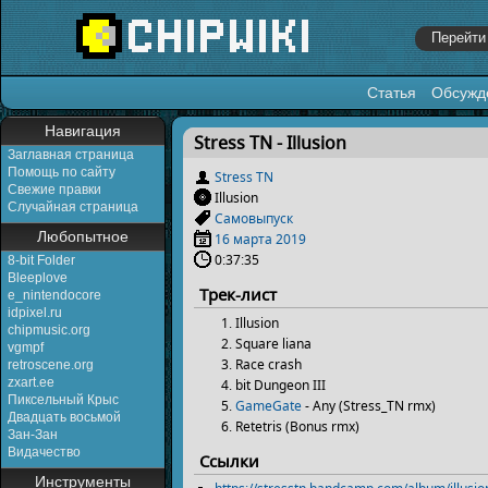
Статья
Обсужд
Перейти к:
навигация
,
поиск
Навигация
Stress TN - Illusion
Заглавная страница
Помощь по сайту
Stress TN
Свежие правки
Illusion
Случайная страница
Самовыпуск
Любопытное
16 марта
2019
0:37:35
8-bit Folder
Bleeplove
Трек-лист
e_nintendocore
idpixel.ru
Illusion
chipmusic.org
Square liana
vgmpf
Race crash
retroscene.org
zxart.ee
bit Dungeon III
Пиксельный Крыс
GameGate
- Any (Stress_TN rmx)
Двадцать восьмой
Retetris (Bonus rmx)
Зан-Зан
Видачество
Ссылки
Инструменты