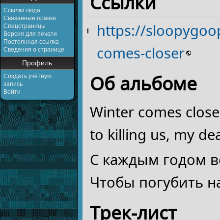
Ссылки
Ссылки сюда
Связанные правки
https://sloopygo
Спецстраницы
Версия для печати
Постоянная ссылка
comes-closer
Сведения о странице
Профиль
Об альбоме
Создать учётную
запись
Войти
Winter comes close
to killing us, my de
С каждым годом в
Чтобы погубить на
Трек-лист