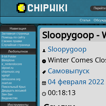
Статья
Обсужд
Перейти к:
навигация
,
поиск
Навигация
Sloopygoop - 
Заглавная страница
Помощь по сайту
Свежие правки
Случайная страница
Sloopygoop
Любопытное
8-bit Folder
Winter Comes Clo
Bleeplove
e_nintendocore
Самовыпуск
idpixel.ru
chipmusic.org
vgmpf
04 февраля
2022
retroscene.org
zxart.ee
Пиксельный Крыс
00:18:13
Двадцать восьмой
Зан-Зан
Видачество
Инструменты