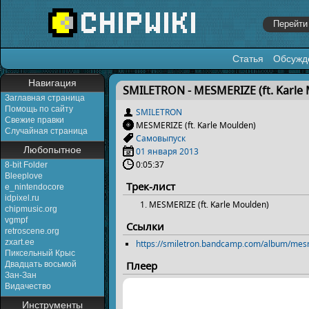
Статья
Обсужд
Перейти к:
навигация
,
поиск
Навигация
SMILETRON - MESMERIZE (ft. Karle
Заглавная страница
Помощь по сайту
SMILETRON
Свежие правки
MESMERIZE (ft. Karle Moulden)
Случайная страница
Самовыпуск
Любопытное
01 января
2013
0:05:37
8-bit Folder
Bleeplove
Трек-лист
e_nintendocore
idpixel.ru
MESMERIZE (ft. Karle Moulden)
chipmusic.org
vgmpf
Ссылки
retroscene.org
zxart.ee
https://smiletron.bandcamp.com/album/mesm
Пиксельный Крыс
Плеер
Двадцать восьмой
Зан-Зан
Видачество
Инструменты