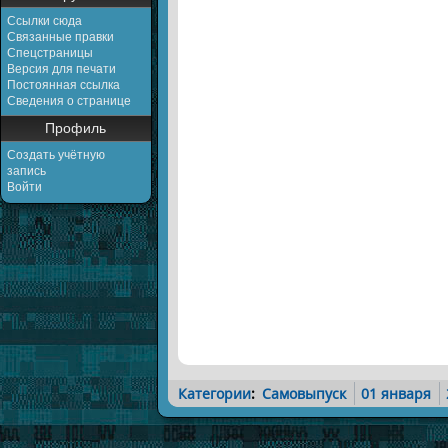
Ссылки сюда
Связанные правки
Спецстраницы
Версия для печати
Постоянная ссылка
Сведения о странице
Профиль
Создать учётную
запись
Войти
Категории
:
Самовыпуск
01 января