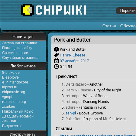
Статья
Обсужд
Перейти к:
навигация
,
поиск
Навигация
Pork and Butter
Заглавная страница
Помощь по сайту
Pork and Butter
Свежие правки
Ham'N'Cheese
Случайная страница
07 декабря
2017
Любопытное
0:11:54
8-bit Folder
Трек-лист
Bleeplove
e_nintendocore
DeltaRazero
- Another
idpixel.ru
Ham'N'Cheese
- City of the Night
chipmusic.org
retrodpc
- Waltz of Bones
vgmpf
retrodpc
- Dancing Hands
retroscene.org
zxart.ee
adnre
- Fantasia in Funk
Пиксельный Крыс
sen-pi
- Boove Groove
Двадцать восьмой
PulseBot
- Eruption of Mt. St. Helens
Зан-Зан
Видачество
Ссылки
Инструменты