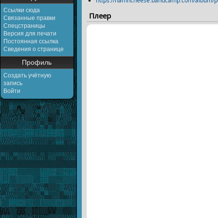
https://hamncheese.bandcamp.com/album/po
Ссылки сюда
Плеер
Связанные правки
Спецстраницы
Версия для печати
Постоянная ссылка
Сведения о странице
Профиль
Создать учётную
запись
Войти