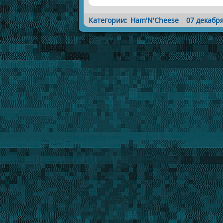
Категории
:
Ham'N'Cheese
07 декабр