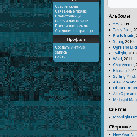
Ссылки сюда
Связанные правки
Альбомы
Спецстраницы
Версия для печати
Ym
, 2009
Постоянная ссылка
Tasty Bass
, 2
Сведения о странице
Pixels Inside
,
Профиль
Spring
2010
Ogre and Mic
Создать учётную
запись
Twilight
, 2010
Войти
Whirl
, 2011
Chip Vendor
,
Bharaih
, 201
Surfing Mind
,
AlexOgre and
Distant Drea
AlexOgre and 
Midnight Mag
Синглы
Moonlight Ov
Сборники
New Year Fairy