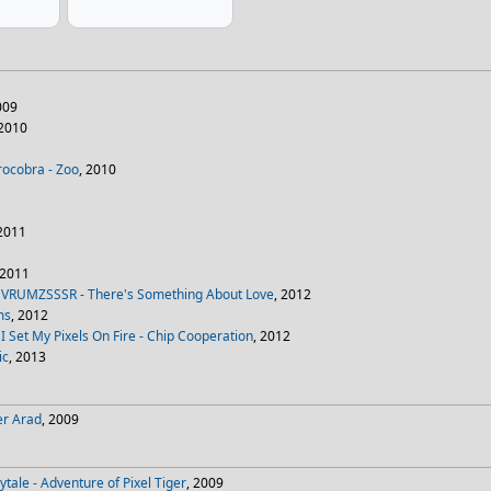
009
 2010
rocobra - Zoo
, 2010
 2011
1
 2011
 VRUMZSSSR - There's Something About Love
, 2012
ms
, 2012
I Set My Pixels On Fire - Chip Cooperation
, 2012
ic
, 2013
er Arad
, 2009
tale - Adventure of Pixel Tiger
, 2009