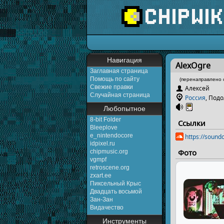
Перейти к:
навигаци
Навигация
AlexOgre
Заглавная страница
Помощь по сайту
(перенаправлено 
Свежие правки
Алексей
Случайная страница
Россия
, Под
Любопытное
8-bit Folder
Ссылки
Bleeplove
e_nintendocore
https://sound
idpixel.ru
Фото
chipmusic.org
vgmpf
retroscene.org
zxart.ee
Пиксельный Крыс
Двадцать восьмой
Зан-Зан
Видачество
Инструменты