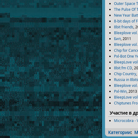
Outer Space 
The Pulse Of 
New Year Bat
8-bit days of 
8bit friends
, 
Bleeplove vol
Бип
, 2011
Bleeplove vol
Chip for Canc
Pxl-Bot One Y
BleepLove vol
8bit.fm CD
, 2
Chip Country
,
Russia in 8bit
Bleeplove vol
Pxl-Win
, 2013
BleepLove vol
Chiptunes Fr
Участие в д
Microcobra - 
Категории
:
М