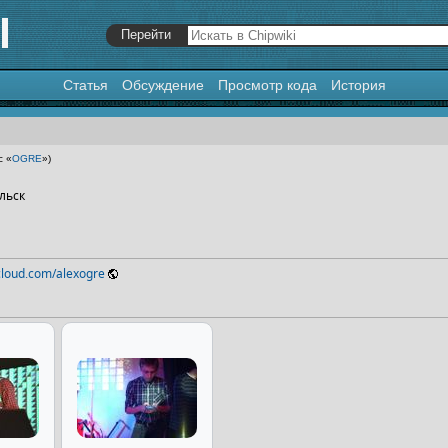
Статья
Обсуждение
Просмотр кода
История
я
,
поиск
с «
OGRE
»)
ольск
cloud.com/alexogre