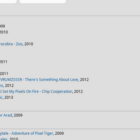
009
 2010
rocobra - Zoo
, 2010
 2011
1
 2011
 VRUMZSSSR - There's Something About Love
, 2012
ms
, 2012
I Set My Pixels On Fire - Chip Cooperation
, 2012
ic
, 2013
er Arad
, 2009
tale - Adventure of Pixel Tiger
, 2009
Tales
, 2010