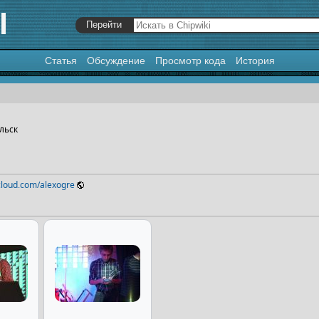
Статья
Обсуждение
Просмотр кода
История
я
,
поиск
ольск
cloud.com/alexogre