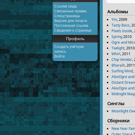
Ссылки сюда
Альбомы
Связанные правки
Спецстраницы
Ym
, 2009
Версия для печати
Tasty Bass
, 2
Постоянная ссылка
Pixels Inside
,
Сведения о странице
Spring
2010
Профиль
Ogre and Mic
Создать учётную
Twilight
, 2010
запись
Whirl
, 2011
Войти
Chip Vendor
,
Bharaih
, 201
Surfing Mind
,
AlexOgre and
Distant Drea
AlexOgre and 
Midnight Mag
Синглы
Moonlight Ov
Сборники
New Year Fairy
Outer Space 