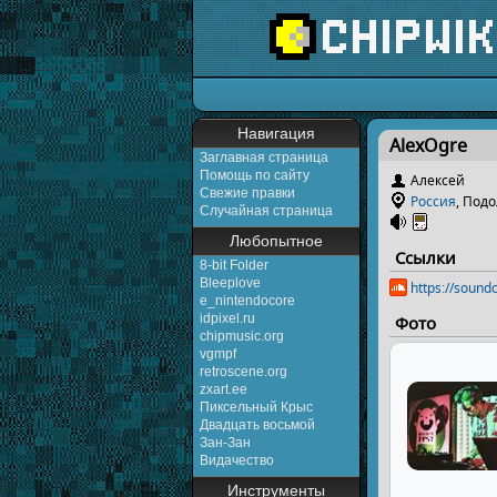
Перейти к:
навигаци
Навигация
AlexOgre
Заглавная страница
Помощь по сайту
Алексей
Свежие правки
Россия
, Под
Случайная страница
Любопытное
Ссылки
8-bit Folder
Bleeplove
https://sound
e_nintendocore
idpixel.ru
Фото
chipmusic.org
vgmpf
retroscene.org
zxart.ee
Пиксельный Крыс
Двадцать восьмой
Зан-Зан
Видачество
Инструменты