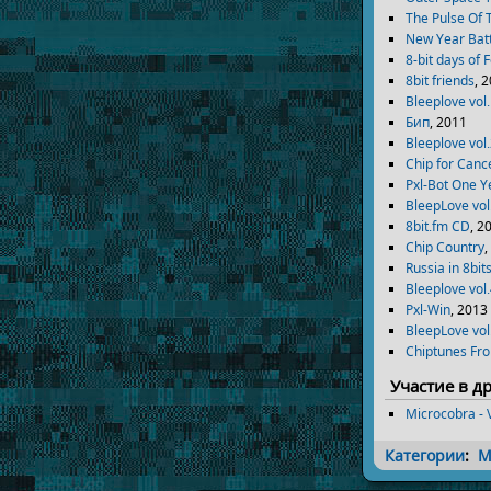
The Pulse Of 
New Year Bat
8-bit days of 
8bit friends
, 
Bleeplove vol
Бип
, 2011
Bleeplove vol
Chip for Canc
Pxl-Bot One Y
BleepLove vol
8bit.fm CD
, 2
Chip Country
,
Russia in 8bit
Bleeplove vol
Pxl-Win
, 2013
BleepLove vol
Chiptunes Fr
Участие в д
Microcobra - 
Категории
:
М