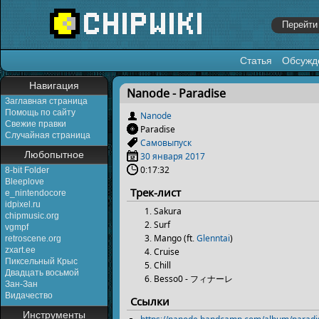
Статья
Обсужд
Перейти к:
навигация
,
поиск
Навигация
Nanode - Paradise
Заглавная страница
Помощь по сайту
Nanode
Свежие правки
Paradise
Случайная страница
Самовыпуск
Любопытное
30 января
2017
0:17:32
8-bit Folder
Bleeplove
Трек-лист
e_nintendocore
idpixel.ru
Sakura
chipmusic.org
Surf
vgmpf
Mango (ft.
Glenntai
)
retroscene.org
zxart.ee
Cruise
Пиксельный Крыс
Chill
Двадцать восьмой
Besso0 - フィナーレ
Зан-Зан
Видачество
Ссылки
Инструменты