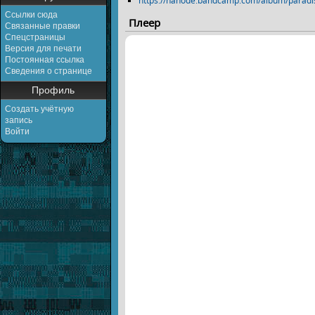
https://nanode.bandcamp.com/album/paradi
Ссылки сюда
Плеер
Связанные правки
Спецстраницы
Версия для печати
Постоянная ссылка
Сведения о странице
Профиль
Создать учётную
запись
Войти