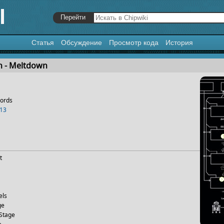
Статья
Обсуждение
Просмотр кода
История
я
,
поиск
 - Meltdown
ords
13
t
els
ge
 Stage