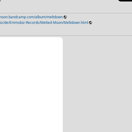
e
dmoon.bandcamp.com/album/meltdown
biz/de/Emmobiz-Records/Melted-Moon/Meltdown.html