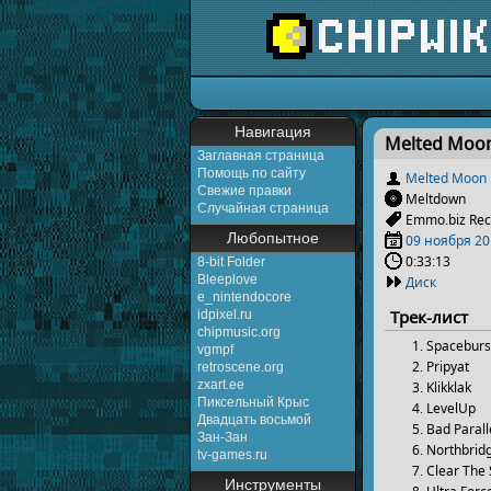
Перейти к:
навигаци
Навигация
Melted Moon
Заглавная страница
Помощь по сайту
Melted Moon
Свежие правки
Meltdown
Случайная страница
Emmo.biz Rec
Любопытное
09 ноября
20
0:33:13
8-bit Folder
Bleeplove
Диск
e_nintendocore
Трек-лист
idpixel.ru
chipmusic.org
Spaceburs
vgmpf
Pripyat
retroscene.org
zxart.ee
Klikklak
Пиксельный Крыс
LevelUp
Двадцать восьмой
Bad Parall
Зан-Зан
Northbrid
tv-games.ru
Clear The
Инструменты