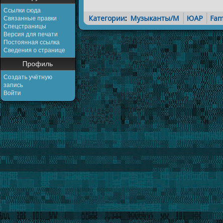
Ссылки сюда
Категории
:
Музыканты/M
ЮАР
Fa
Связанные правки
Спецстраницы
Версия для печати
Постоянная ссылка
Сведения о странице
Профиль
Создать учётную
запись
Войти