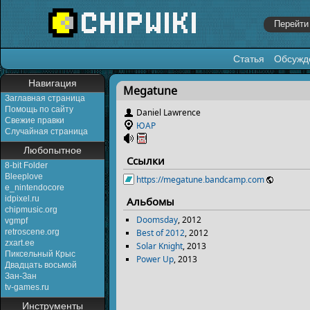
Статья
Обсужд
Перейти к:
навигация
,
поиск
Навигация
Megatune
Заглавная страница
Помощь по сайту
Daniel Lawrence
Свежие правки
ЮАР
Случайная страница
Любопытное
Ссылки
8-bit Folder
Bleeplove
https://megatune.bandcamp.com
e_nintendocore
idpixel.ru
Альбомы
chipmusic.org
Doomsday
, 2012
vgmpf
Best of 2012
, 2012
retroscene.org
zxart.ee
Solar Knight
, 2013
Пиксельный Крыс
Power Up
, 2013
Двадцать восьмой
Зан-Зан
tv-games.ru
Инструменты