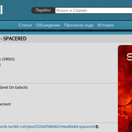
Статья
Обсуждение
Просмотр кода
История
я
,
поиск
 - SPACERED
s
(SR002)
3
lanet On Galactic
vement
ecords.tumblr.com/post/52640586062/mewlikebit-spacered