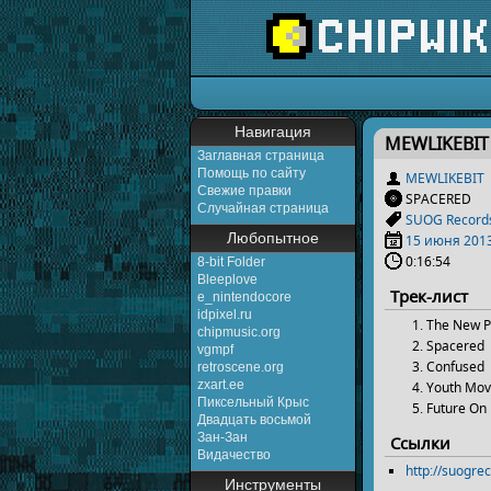
Перейти к:
навигаци
Навигация
MEWLIKEBIT
Заглавная страница
Помощь по сайту
MEWLIKEBIT
Свежие правки
SPACERED
Случайная страница
SUOG Record
Любопытное
15 июня
201
0:16:54
8-bit Folder
Bleeplove
Трек-лист
e_nintendocore
idpixel.ru
The New P
chipmusic.org
Spacered
vgmpf
Confused
retroscene.org
zxart.ee
Youth Mo
Пиксельный Крыс
Future On
Двадцать восьмой
Зан-Зан
Ссылки
Видачество
http://suogr
Инструменты