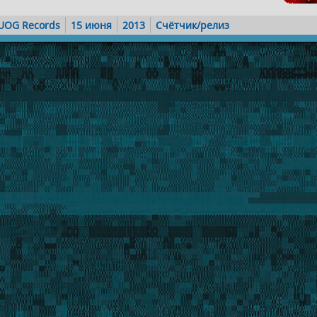
UOG Records
15 июня
2013
Счётчик/релиз