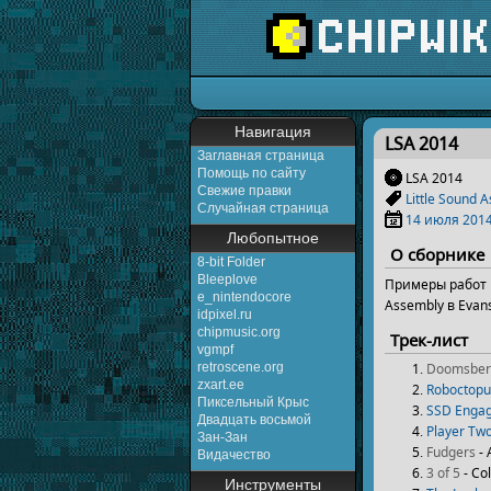
Перейти к:
навигаци
Навигация
LSA 2014
Заглавная страница
Помощь по сайту
LSA 2014
Свежие правки
Little Sound 
Случайная страница
14 июля
201
Любопытное
О сборнике
8-bit Folder
Bleeplove
Примеры работ н
e_nintendocore
Assembly в Evans
idpixel.ru
chipmusic.org
Трек-лист
vgmpf
Doomsber
retroscene.org
zxart.ee
Roboctopu
Пиксельный Крыс
SSD Enga
Двадцать восьмой
Player Tw
Зан-Зан
Fudgers
- 
Видачество
3 of 5
- Co
Инструменты