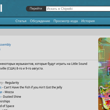
Статья
Обсуждение
Просмотр кода
История
я
,
поиск
Assembly
4
екоторых музыкантов, которые будут играть на Little Sound
ville (США) 8-го и 9-го августа.
ry
- Regularity
s
- Can't Have the Fish if you Ain't Got the Jelly
ge
- Mozza
o
- Dusted Shine
Airships
ld of Space