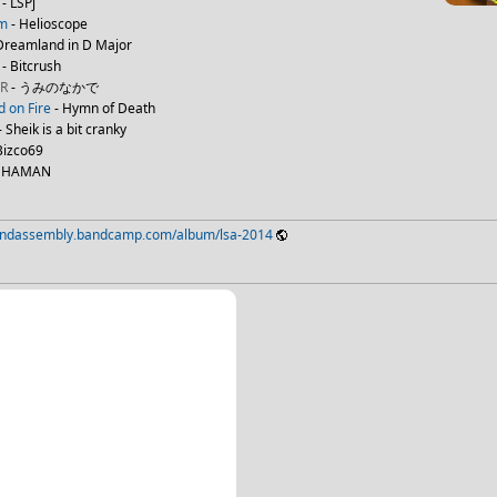
- LSPj
am
- Helioscope
Dreamland in D Major
- Bitcrush
ER
- うみのなかで
 on Fire
- Hymn of Death
- Sheik is a bit cranky
Bizco69
SHAMAN
esoundassembly.bandcamp.com/album/lsa-2014