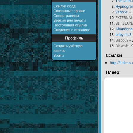
The Laohu
Hypnogr
Ссылки сюда
Связанные правки
VenoSci
- 
Спецстраницы
EXTERNAL
Версия для печати
BIT_SLAY
Постоянная ссылка
Abandoned
Сведения о странице
b4by f4c3
Профиль
Bizco69
- 
Bit wish
- 
Создать учётную
запись
Ссылки
Войти
http://littl
Плеер