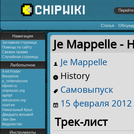
Статья
Обсужд
Перейти к:
навигация
,
поиск
Навигация
Je Mappelle - H
Заглавная страница
Помощь по сайту
Свежие правки
Случайная страница
Je Mappelle
Любопытное
8-bit Folder
History
Bleeplove
e_nintendocore
Самовыпуск
idpixel.ru
chipmusic.org
vgmpf
15 февраля
2012
retroscene.org
zxart.ee
Пиксельный Крыс
Двадцать восьмой
Трек-лист
Зан-Зан
Видачество
Инструменты