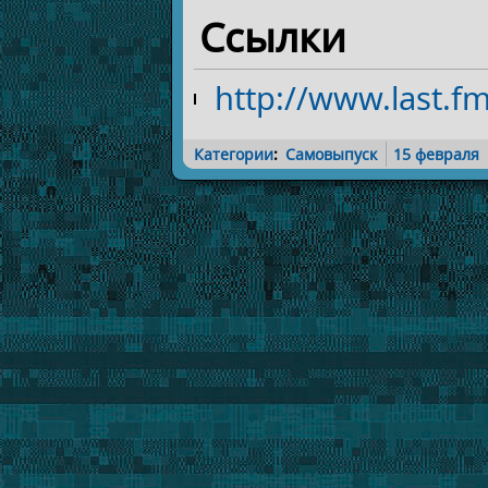
Ссылки
http://www.last.f
Категории
:
Самовыпуск
15 февраля