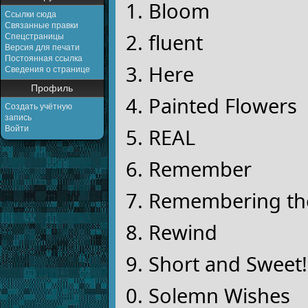
Bloom
Ссылки сюда
Связанные правки
fluent
Спецстраницы
Версия для печати
Постоянная ссылка
Here
Сведения о странице
Профиль
Painted Flowers
Создать учётную
запись
REAL
Войти
Remember
Remembering th
Rewind
Short and Sweet!
Solemn Wishes