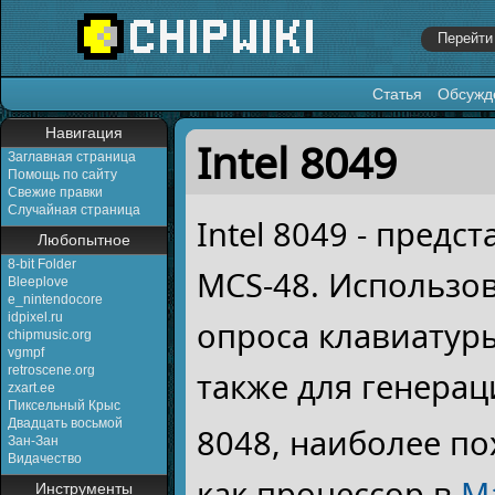
Статья
Обсужд
Перейти к:
навигация
,
поиск
Навигация
Intel 8049
Заглавная страница
Помощь по сайту
Свежие правки
Случайная страница
Intel 8049 - пред
Любопытное
8-bit Folder
MCS-48. Использо
Bleeplove
e_nintendocore
idpixel.ru
опроса клавиатуры
chipmusic.org
vgmpf
retroscene.org
также для генерац
zxart.ee
Пиксельный Крыс
Двадцать восьмой
8048, наиболее по
Зан-Зан
Видачество
как процессор в
M
Инструменты