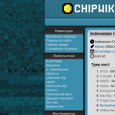
Перейти к:
навигаци
Навигация
Indonesian C
Заглавная страница
Помощь по сайту
Indonesian Ch
Свежие правки
8beats
(INDC
Случайная страница
09 октября
2
Любопытное
0:41:47
8-bit Folder
Трек-лист
Bleeplove
e_nintendocore
GYLD
- Eli
idpixel.ru
Crazybit
- 
chipmusic.org
HMZH
- S
vgmpf
Kaska
- Gr
retroscene.org
zxart.ee
Kucing Ant
Пиксельный Крыс
MazAlgi
- 
Двадцать восьмой
Project D
Зан-Зан
Remedmat
Видачество
Hi!BearNa
Инструменты