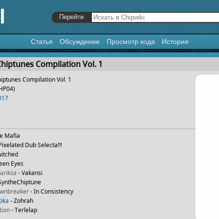
Статья
Обсуждение
Просмотр кода
История
я
,
поиск
hiptunes Compilation Vol. 1
iptunes Compilation Vol. 1
HP04)
017
te Mafia
Pixelated Dub Selecta!!!
witched
een Eyes
ariksa
- Vakansi
SyntheChiptune
awnbreaker
- In Consistency
ika
- Zohrah
tion
- Terlelap