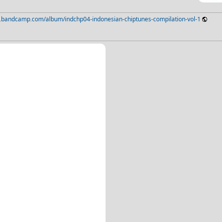
s.bandcamp.com/album/indchp04-indonesian-chiptunes-compilation-vol-1