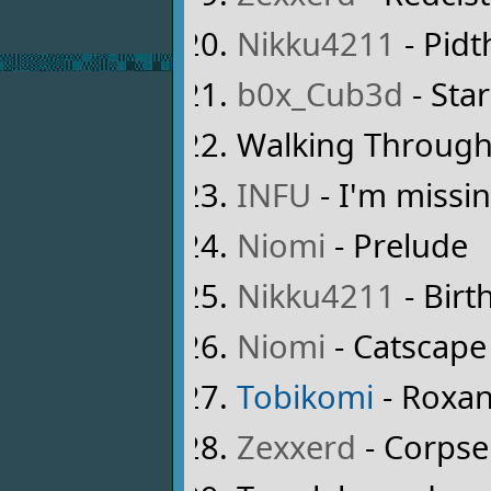
Nikku4211
- Pidt
b0x_Cub3d
- Sta
Walking Through
INFU
- I'm missi
Niomi
- Prelude
Nikku4211
- Birt
Niomi
- Catscape
Tobikomi
- Roxa
Zexxerd
- Corpse