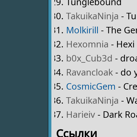
Tunglebound
TakuikaNinja
- Tu
Molkirill
- The Ge
Hexomnia
- Hexi 
b0x_Cub3d
- dr
Ravancloak
- do 
CosmicGem
- Cr
TakuikaNinja
- Wa
Harieiv
- Dark Ro
Ссылки