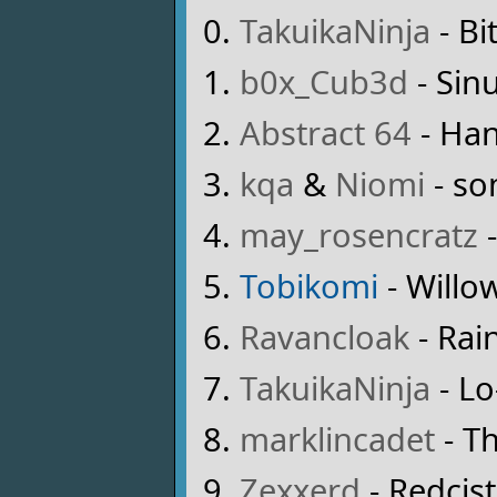
TakuikaNinja
- Bi
b0x_Cub3d
- Sin
Abstract 64
- Ha
kqa
&
Niomi
- so
may_rosencratz
-
Tobikomi
- Willo
Ravancloak
- Rai
TakuikaNinja
- Lo
marklincadet
- Th
Zexxerd
- Redcis