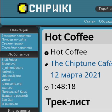
Статья
Обсужд
Перейти к:
навигация
,
поиск
Навигация
Hot Coffee
Заглавная страница
Помощь по сайту
Свежие правки
Случайная страница
Hot Coffee
Любопытное
8-bit Folder
The Chiptune Café
Bleeplove
e_nintendocore
12 марта
2021
idpixel.ru
chipmusic.org
vgmpf
1:48:18
retroscene.org
zxart.ee
Пиксельный Крыс
Двадцать восьмой
Трек-лист
Зан-Зан
tv-games.ru
Инструменты