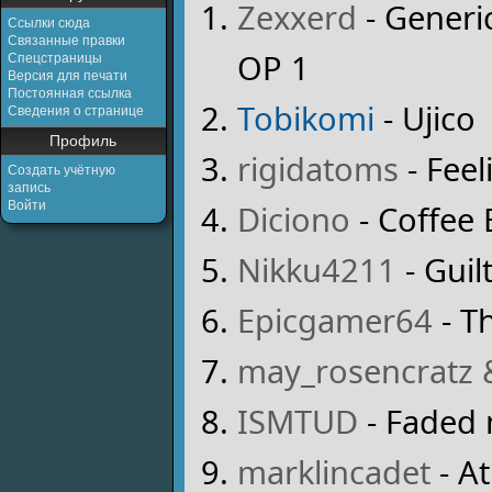
Zexxerd
- Generi
Ссылки сюда
Связанные правки
OP 1
Спецстраницы
Версия для печати
Постоянная ссылка
Tobikomi
- Ujico
Сведения о странице
Профиль
rigidatoms
- Feel
Создать учётную
запись
Diciono
- Coffee 
Войти
Nikku4211
- Guil
Epicgamer64
- T
may_rosencratz 
ISMTUD
- Faded
marklincadet
- A