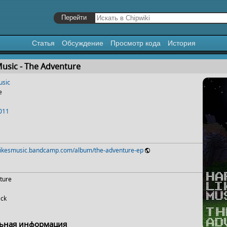
Статья
Обсуждение
Просмотр кода
История
я
,
поиск
usic - The Adventure
usic
e
011
eylikesmusic.bandcamp.com/album/the-adventure-ep
ture
ack
ьная информация