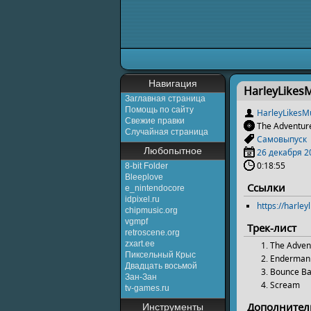
Перейти к:
навигаци
Навигация
HarleyLikesM
Заглавная страница
Помощь по сайту
HarleyLikesM
Свежие правки
The Adventur
Случайная страница
Самовыпуск
Любопытное
26 декабря
2
0:18:55
8-bit Folder
Bleeplove
Ссылки
e_nintendocore
idpixel.ru
https://harl
chipmusic.org
vgmpf
Трек-лист
retroscene.org
zxart.ee
The Adven
Пиксельный Крыс
Enderman
Двадцать восьмой
Bounce B
Зан-Зан
Scream
tv-games.ru
Дополнител
Инструменты