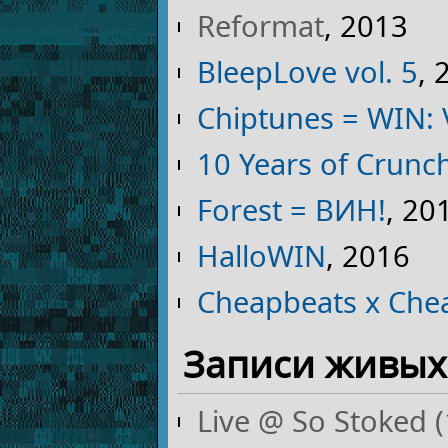
Reformat
, 2013
BleepLove vol. 5
, 
Chiptunes = WIN:
10 Years of Crunc
Forest = ВИН!
, 20
HalloWIN
, 2016
Cheapbeats x Che
Записи живых
Live @ So Stoked 