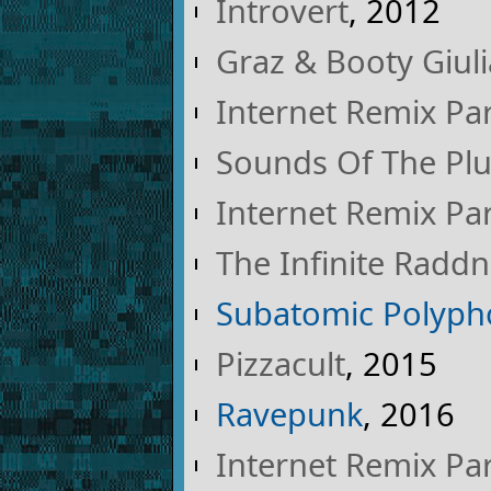
Introvert
, 2012
Graz & Booty Giuli
Internet Remix Pa
Sounds Of The Pl
Internet Remix Par
The Infinite Radd
Subatomic Polyph
Pizzacult
, 2015
Ravepunk
, 2016
Internet Remix Par