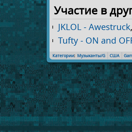
Участие в дру
JKLOL - Awestruck
Tufty - ON and OF
Категории
:
Музыканты/G
США
Gam