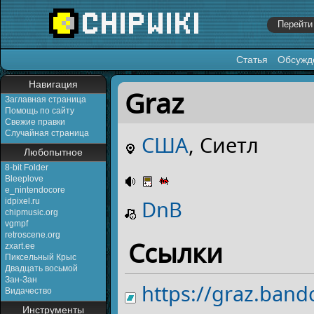
Статья
Обсужд
Перейти к:
навигация
,
поиск
Навигация
Graz
Заглавная страница
Помощь по сайту
Свежие правки
Случайная страница
США
, Сиетл
Любопытное
8-bit Folder
Bleeplove
e_nintendocore
DnB
idpixel.ru
chipmusic.org
vgmpf
retroscene.org
Ссылки
zxart.ee
Пиксельный Крыс
Двадцать восьмой
Зан-Зан
https://graz.ban
Видачество
Инструменты