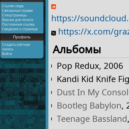
Ссылки сюда
Связанные правки
https://soundcloud
Спецстраницы
Версия для печати
Постоянная ссылка
https://x.com/gra
Сведения о странице
Профиль
Альбомы
Создать учётную
запись
Войти
Pop Redux, 2006
Kandi Kid Knife Fi
Dust In My Consol
Bootleg Babylon
,
Teenage Bassland