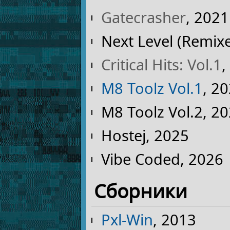
Gatecrasher
, 2021
Next Level (Remix
Critical Hits: Vol.1
,
M8 Toolz Vol.1
, 2
M8 Toolz Vol.2, 2
Hostej, 2025
Vibe Coded, 2026
Сборники
Pxl-Win
, 2013