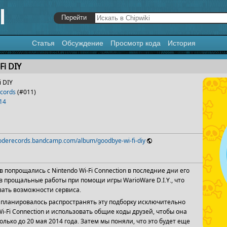
Статья
Обсуждение
Просмотр кода
История
я
,
поиск
Fi DIY
i DIY
cords
(#011)
14
moderecords.bandcamp.com/album/goodbye-wi-fi-diy
 попрощались с Nintendo Wi-Fi Connection в последние дни его
в прощальные работы при помощи игры WarioWare D.I.Y., что
вать возможности сервиса.
планировалось распространять эту подборку исключительно
Wi-Fi Connection и использовать общие коды друзей, чтобы она
олько до 20 мая 2014 года. Затем мы поняли, что это будет еще