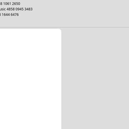
68 1061 2650
usic 4858 0945 3483
8 1644 6476