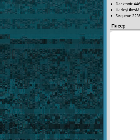
Decktonic 44
HarleyLikesM
Sirqueue 223
Плеер