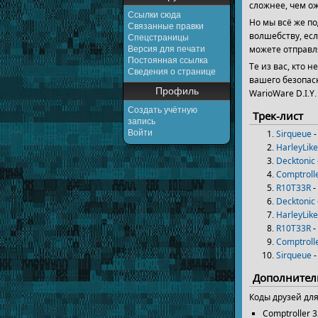
сложнее, чем ож
Ссылки сюда
Но мы всё же п
Связанные правки
волшебству, ес
Спецстраницы
можете отправл
Версия для печати
Постоянная ссылка
Те из вас, кто 
Сведения о странице
вашего безопасн
Профиль
WarioWare D.I.Y.
Создать учётную
Трек-лист
запись
Войти
Sirqueue
-
HarleyLik
Decktonic
Comptroll
R10T33R
-
Decktonic
HarleyLik
R10T33R
-
Comptroll
Sirqueue
-
Дополнител
Коды друзей для
Comptroller 