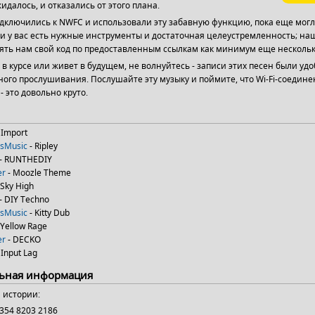
идалось, и отказались от этого плана.
одключились к NWFC и использовали эту забавную функцию, пока еще мог
ли у вас есть нужные инструменты и достаточная целеустремленность; на
ять нам свой код по предоставленным ссылкам как минимум еще нескольк
не в курсе или живет в будущем, не волнуйтесь - записи этих песен были у
ого прослушивания. Послушайте эту музыку и поймите, что Wi-Fi-соединен
 - это довольно круто.
 Import
esMusic
- Ripley
- RUNTHEDIY
er
- Moozle Theme
 Sky High
- DIY Techno
esMusic
- Kitty Dub
 Yellow Rage
er
- DECKO
 Input Lag
ьная информация
 истории:
3354 8203 2186