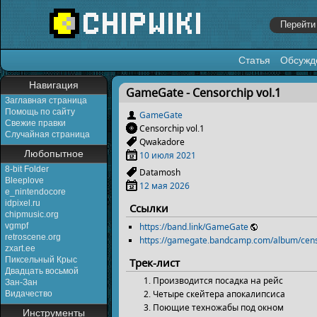
Статья
Обсужд
Перейти к:
навигация
,
поиск
Навигация
GameGate - Censorchip vol​.​1
Заглавная страница
Помощь по сайту
GameGate
Свежие правки
Censorchip vol​.​1
Случайная страница
Qwakadore
Любопытное
10 июля
2021
8-bit Folder
Datamosh
Bleeplove
12 мая
2026
e_nintendocore
idpixel.ru
Ссылки
chipmusic.org
https://band.link/GameGate
vgmpf
retroscene.org
https://gamegate.bandcamp.com/album/cens
zxart.ee
Пиксельный Крыс
Трек-лист
Двадцать восьмой
Производится посадка на рейс
Зан-Зан
Четыре скейтера апокалипсиса
Видачество
Поющие техножабы под окном
Инструменты