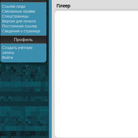
Плеер
Ссылки сюда
Связанные правки
Спецстраницы
Версия для печати
Постоянная ссылка
Сведения о странице
Профиль
Создать учётную
запись
Войти