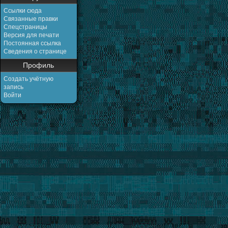
Ссылки сюда
Связанные правки
Спецстраницы
Версия для печати
Постоянная ссылка
Сведения о странице
Профиль
Создать учётную
запись
Войти