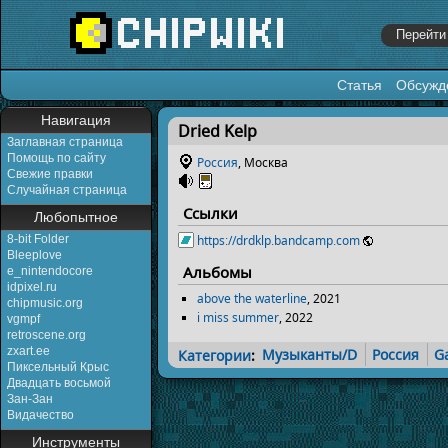
Статья
Обсужд
Перейти к:
навигация
,
поиск
Навигация
Dried Kelp
Заглавная страница
Помощь по сайту
Россия
, Москва
Свежие правки
Случайная страница
Ссылки
Любопытное
8-bit Folder
https://drdklp.bandcamp.com
Bleeplove
Альбомы
e_nintendocore
idpixel.ru
above the waterline
, 2021
chipmusic.org
i miss summer
, 2022
vgmpf
retroscene.org
zxart.ee
Категории
:
Музыканты/D
Россия
G
Пиксельный Крыс
Двадцать восьмой
Зан-Зан
Видачество
Инструменты