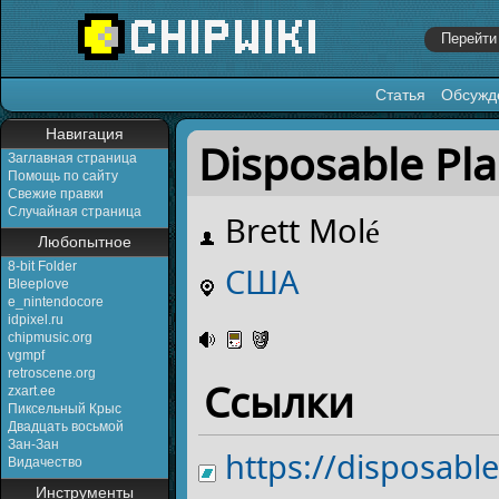
Статья
Обсужд
Перейти к:
навигация
,
поиск
Навигация
Disposable Pl
Заглавная страница
Помощь по сайту
Свежие правки
Случайная страница
Brett Molé
Любопытное
8-bit Folder
США
Bleeplove
e_nintendocore
idpixel.ru
chipmusic.org
vgmpf
retroscene.org
Ссылки
zxart.ee
Пиксельный Крыс
Двадцать восьмой
Зан-Зан
https://disposab
Видачество
Инструменты