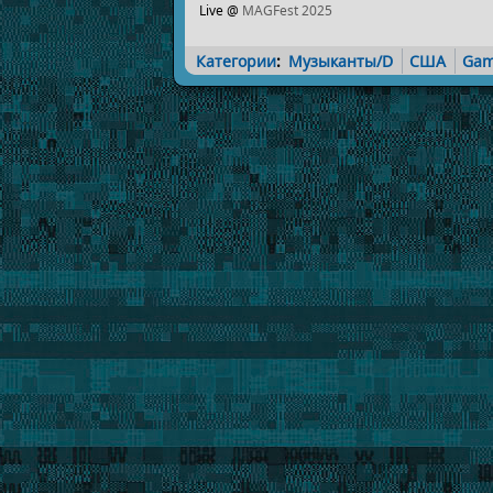
Live @
MAGFest 2025
Категории
:
Музыканты/D
США
Gam