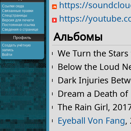
https://soundclo
Ссылки сюда
Связанные правки
https://youtube.
Спецстраницы
Версия для печати
Постоянная ссылка
Сведения о странице
Альбомы
Профиль
Создать учётную
We Turn the Stars
запись
Войти
Below the Loud Ne
Dark Injuries Bet
Dream a Death of 
The Rain Girl, 201
Eyeball Von Fang
,