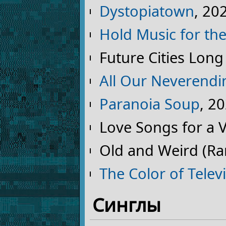
Dystopiatown
, 20
Hold Music for t
Future Cities Lon
All Our Neverendi
Paranoia Soup
, 2
Love Songs for a 
Old and Weird (R
The Color of Telev
Синглы