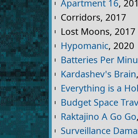
Apartment 16
, 20
Corridors, 2017
Lost Moons, 2017
Hypomanic
, 2020
Batteries Per Minu
Kardashev's Brain
Everything is a H
Budget Space Trave
Raktajino A Go Go
Surveillance Dam