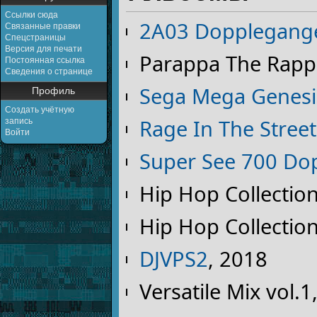
Ссылки сюда
2A03 Dopplegang
Связанные правки
Спецстраницы
Версия для печати
Parappa The Rapp
Постоянная ссылка
Сведения о странице
Sega Mega Genesi
Профиль
Создать учётную
Rage In The Street
запись
Войти
Super See 700 Do
Hip Hop Collection
Hip Hop Collection
DJVPS2
, 2018
Versatile Mix vol.1