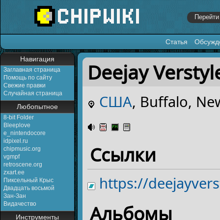
Статья
Обсужд
Перейти к:
навигация
,
поиск
Навигация
Deejay Verstyl
Заглавная страница
Помощь по сайту
Свежие правки
Случайная страница
США
, Buffalo, Ne
Любопытное
8-bit Folder
Bleeplove
e_nintendocore
idpixel.ru
Ссылки
chipmusic.org
vgmpf
retroscene.org
zxart.ee
https://deejayve
Пиксельный Крыс
Двадцать восьмой
Зан-Зан
Видачество
Альбомы
Инструменты