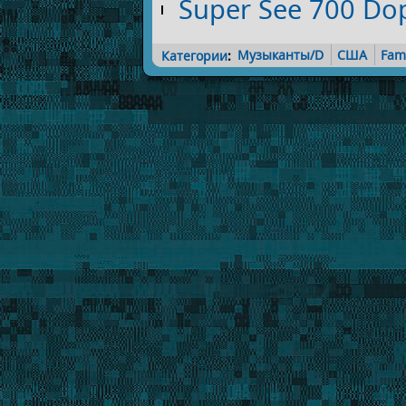
Super See 700 Do
Категории
:
Музыканты/D
США
Fam