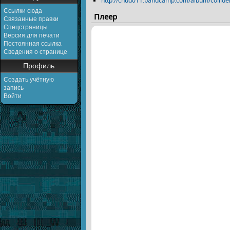
http://chud011.bandcamp.com/album/collide
Ссылки сюда
Плеер
Связанные правки
Спецстраницы
Версия для печати
Постоянная ссылка
Сведения о странице
Профиль
Создать учётную
запись
Войти