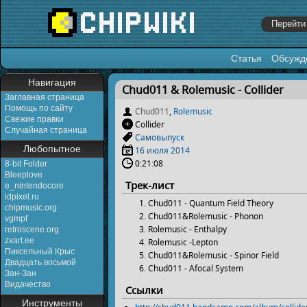
Статья
Обсужд
Перейти к:
навигация
,
поиск
Навигация
Chud011 & Rolemusic - Collider
Заглавная страница
Помощь по сайту
Chud011
,
Rolemusic
Свежие правки
Collider
Случайная страница
Самовыпуск
Любопытное
16 июля
2014
0:21:08
8-bit Folder
Bleeplove
Трек-лист
e_nintendocore
idpixel.ru
Chud011 - Quantum Field Theory
chipmusic.org
Chud011&Rolemusic - Phonon
vgmpf
Rolemusic - Enthalpy
retroscene.org
zxart.ee
Rolemusic -Lepton
Пиксельный Крыс
Chud011&Rolemusic - Spinor Field
Двадцать восьмой
Chud011 - Afocal System
Зан-Зан
Видачество
Ссылки
Инструменты