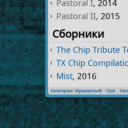
Pastoral I
, 2014
Pastoral II
, 2015
Сборники
The Chip Tribute 
TX Chip Compilati
Mist
, 2016
Категории
:
Музыканты/B
США
Fam