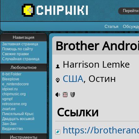
Статья
Обсужд
Перейти к:
навигация
,
поиск
Навигация
Brother Andro
Заглавная страница
Помощь по сайту
Свежие правки
Случайная страница
Harrison Lemke
Любопытное
8-bit Folder
США
, Остин
Bleeplove
e_nintendocore
idpixel.ru
chipmusic.org
vgmpf
retroscene.org
Ссылки
zxart.ee
Пиксельный Крыс
Двадцать восьмой
Зан-Зан
https://brothera
Видачество
Инструменты