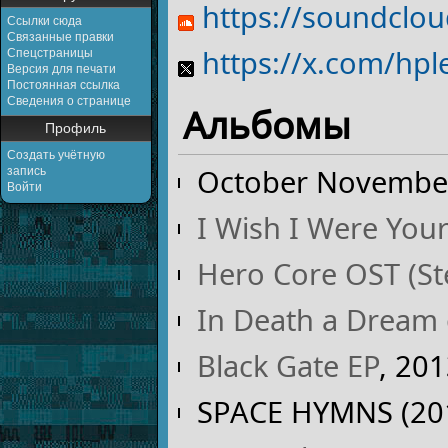
https://soundclo
Ссылки сюда
Связанные правки
https://x.com/hp
Спецстраницы
Версия для печати
Постоянная ссылка
Сведения о странице
Альбомы
Профиль
Создать учётную
October Novembe
запись
Войти
I Wish I Were Your
Hero Core OST (St
In Death a Dream 
Black Gate EP
, 20
SPACE HYMNS (201