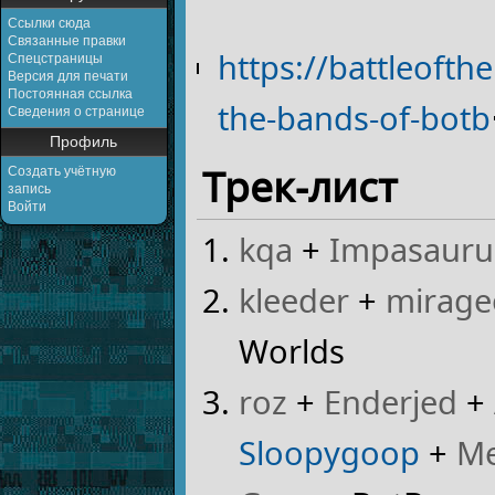
Ссылки сюда
Связанные правки
https://battleoft
Спецстраницы
Версия для печати
Постоянная ссылка
the-bands-of-botb
Сведения о странице
Профиль
Трек-лист
Создать учётную
запись
Войти
kqa
+
Impasauru
kleeder
+
mirage
Worlds
roz
+
Enderjed
+
Sloopygoop
+
M