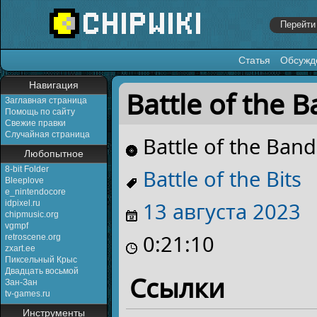
Статья
Обсужд
Перейти к:
навигация
,
поиск
Навигация
Battle of the B
Заглавная страница
Помощь по сайту
Свежие правки
Случайная страница
Battle of the Band
Любопытное
8-bit Folder
Battle of the Bits
Bleeplove
e_nintendocore
13 августа
2023
idpixel.ru
chipmusic.org
vgmpf
0:21:10
retroscene.org
zxart.ee
Пиксельный Крыс
Двадцать восьмой
Ссылки
Зан-Зан
tv-games.ru
Инструменты