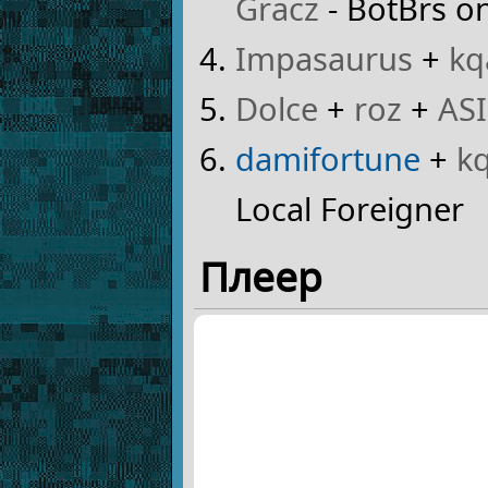
Gracz
- BotBrs o
Impasaurus
+
kq
Dolce
+
roz
+
AS
damifortune
+
k
Local Foreigner
Плеер