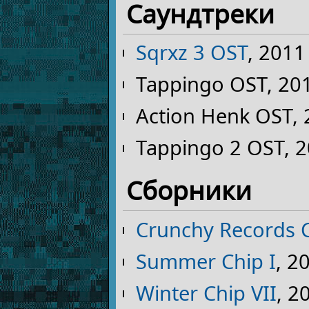
Саундтреки
Sqrxz 3 OST
, 2011
Tappingo OST, 20
Action Henk OST,
Tappingo 2 OST, 
Сборники
Crunchy Records 
Summer Chip I
, 2
Winter Chip VII
, 2