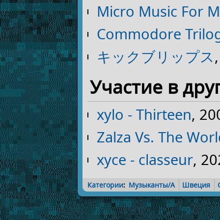
Micro Music For M
Commodore Trilo
キックブリップス
Участие в дру
xylo - Thirteen
, 20
Zalza Vs. The Worl
xyce - classeur
, 2
Категории
:
Музыканты/A
Швеция