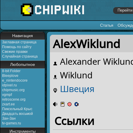
Статья
Обсужд
Перейти к:
навигация
,
поиск
Навигация
AlexWiklund
Заглавная страница
Помощь по сайту
Свежие правки
Случайная страница
Alexander Wiklun
Любопытное
8-bit Folder
Wiklund
Bleeplove
e_nintendocore
Швеция
idpixel.ru
chipmusic.org
vgmpf
retroscene.org
zxart.ee
Пиксельный Крыс
Двадцать восьмой
Ссылки
Зан-Зан
tv-games.ru
Инструменты