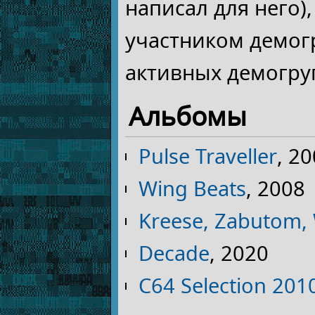
написал для него),
участником демогр
активных демогру
Альбомы
Pulse Traveller
, 2
Wing Beats
, 2008
Kreese, Zabutom, 
Decade
, 2020
C64 Selection 201