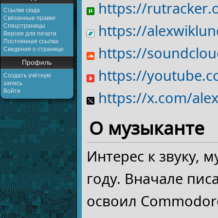
https://rutracker
Ссылки сюда
Связанные правки
https://alexwikl
Спецстраницы
Версия для печати
Постоянная ссылка
https://soundclo
Сведения о странице
Профиль
https://youtube.
Создать учётную
запись
Войти
https://x.com/ale
О музыканте
Интерес к звуку, 
году. Вначале пис
освоил Commodore