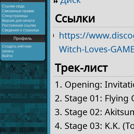
Ссылки сюда
Связанные правки
Ссылки
Спецстраницы
Версия для печати
Постоянная ссылка
Сведения о странице
https://www.disc
Профиль
Witch-Loves-GAME
Создать учётную
запись
Войти
Трек-лист
Opening: Invitat
Stage 01: Flying
Stage 02: Akits
Stage 03: K.K. (T