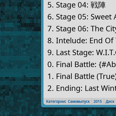
Stage 04: 戦陣
Stage 05: Sweet 
Stage 06: The Cit
Intelude: End Of
Last Stage: W.I.T
Final Battle: {#
Final Battle (Tru
Ending: Last Wint
Категории
:
Самовыпуск
2015
Диск