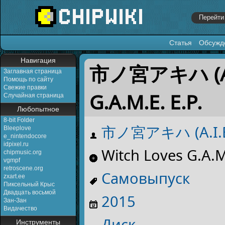
Статья
Обсужд
Перейти к:
навигация
,
поиск
Навигация
市ノ宮アキハ (A.I.E
Заглавная страница
Помощь по сайту
Свежие правки
G.A.M.E. E.P.
Случайная страница
Любопытное
8-bit Folder
市ノ宮アキハ (A.I.E.
Bleeplove
e_nintendocore
idpixel.ru
Witch Loves G.A.M.
chipmusic.org
vgmpf
retroscene.org
Самовыпуск
zxart.ee
Пиксельный Крыс
Двадцать восьмой
2015
Зан-Зан
Видачество
Диск
Инструменты