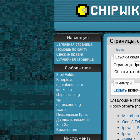
Перейти к:
навигаци
Навигация
Страницы, 
Заглавная страница
Помощь по сайту
←
lpower
Свежие правки
Ссылки сюда
Случайная страница
Страница:
Любопытное
Обратить вы
8-bit Folder
Bleeplove
Фильтры
e_nintendocore
Скрыть
включ
idpixel.ru
chipmusic.org
vgmpf
Следующие стра
retroscene.org
Просмотреть (п
zxart.ee
Пиксельный Крыс
Microhorro
Двадцать восьмой
One: A Te
Зан-Зан
lpower - B
Видачество
lpower - A
Инструменты
µWIN
‎
(
← 