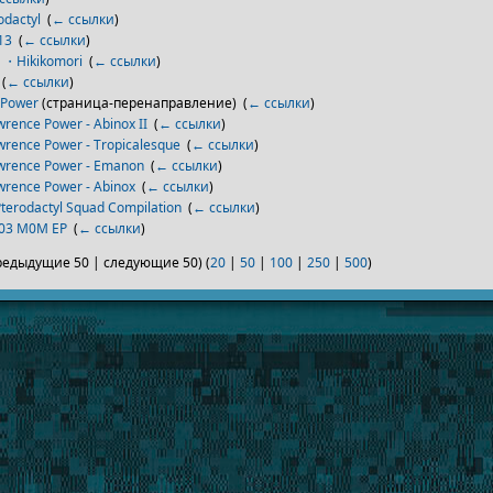
odactyl
‎
(
← ссылки
)
13
‎
(
← ссылки
)
Hikikomori
‎
(
← ссылки
)
‎
(
← ссылки
)
 Power
(страница-перенаправление) ‎
(
← ссылки
)
wrence Power - Abinox II
‎
(
← ссылки
)
wrence Power - Tropicalesque
‎
(
← ссылки
)
wrence Power - Emanon
‎
(
← ссылки
)
wrence Power - Abinox
‎
(
← ссылки
)
Pterodactyl Squad Compilation
‎
(
← ссылки
)
03 M0M EP
‎
(
← ссылки
)
редыдущие 50 | следующие 50) (
20
|
50
|
100
|
250
|
500
)