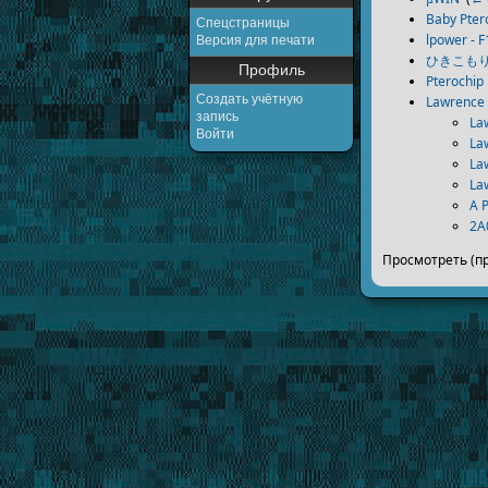
Baby Pter
Спецстраницы
lpower - F
Версия для печати
ひきこもり・
Профиль
Pterochip
Создать учётную
Lawrence
запись
La
Войти
La
La
La
A 
2A
Просмотреть (п