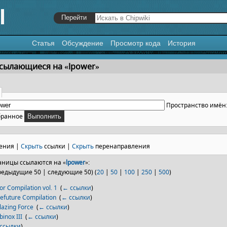
Статья
Обсуждение
Просмотр кода
История
я
,
поиск
ссылающиеся на «lpower»
Пространство имён
бранное
ения |
Скрыть
ссылки |
Скрыть
перенаправления
ницы ссылаются на «
lpower
»:
редыдущие 50 | следующие 50) (
20
|
50
|
100
|
250
|
500
)
r Compilation vol. 1
‎
(
← ссылки
)
lefuture Compilation
‎
(
← ссылки
)
lazing Force
‎
(
← ссылки
)
binox III
‎
(
← ссылки
)
ссылки
)